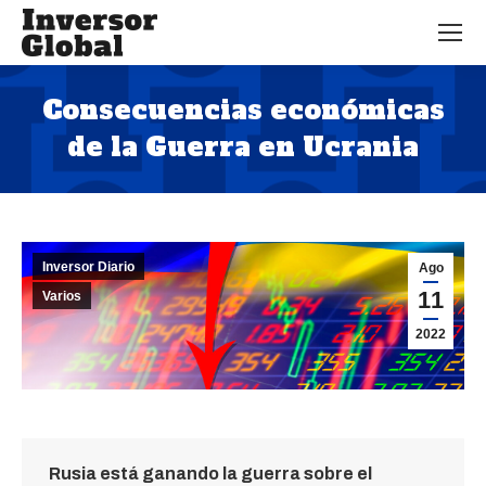
Consecuencias económicas
de la Guerra en Ucrania
Estás aquí:
Inversor Diario
Ago
11
Varios
2022
Rusia está ganando la guerra sobre el