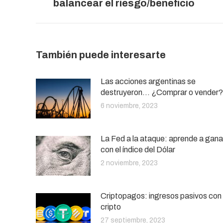
balancear el riesgo/beneficio
anterior:
También puede interesarte
Las acciones argentinas se
destruyeron… ¿Comprar o vender?
6 noviembre, 2023
La Fed a la ataque: aprende a gana
con el índice del Dólar
2 noviembre, 2023
Criptopagos: ingresos pasivos con
cripto
27 septiembre, 2023