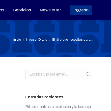
os
os
Servicios
Servicios
Newsletter
Newsletter
Ingreso
Ingreso
Estás aquí:
Inicio
Inversor Diario
El giro que necesitas para…
Buscar:
Entradas recientes
Bitcoin: entre la revolución y la burbuja