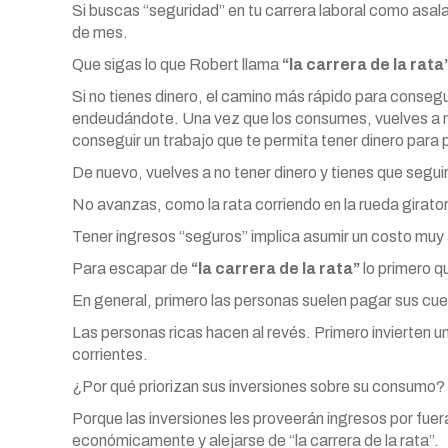
Si buscas “seguridad” en tu carrera laboral como asala
de mes.
Que sigas lo que Robert llama
“la carrera de la rata
Si no tienes dinero, el camino más rápido para consegu
endeudándote. Una vez que los consumes, vuelves a no 
conseguir un trabajo que te permita tener dinero para
De nuevo, vuelves a no tener dinero y tienes que segu
No avanzas, como la rata corriendo en la rueda girator
Tener ingresos “seguros” implica asumir un costo muy 
Para escapar de
“la carrera de la rata”
lo primero q
En general, primero las personas suelen pagar sus cuen
Las personas ricas hacen al revés. Primero invierten u
corrientes.
¿Por qué priorizan sus inversiones sobre su consumo?
Porque las inversiones les proveerán ingresos por fuera
económicamente y alejarse de “la carrera de la rata”.