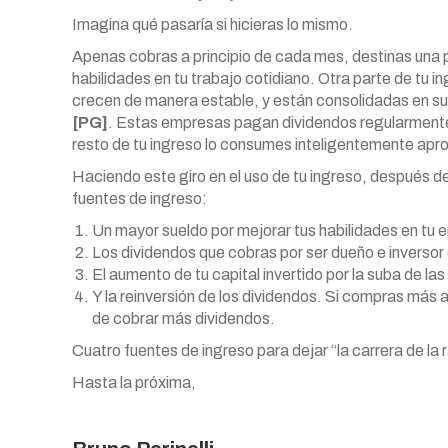
Imagina qué pasaría si hicieras lo mismo.
Apenas cobras a principio de cada mes, destinas una p
habilidades en tu trabajo cotidiano. Otra parte de tu
crecen de manera estable, y están consolidadas en 
[PG]
. Estas empresas pagan dividendos regularmente 
resto de tu ingreso lo consumes inteligentemente ap
Haciendo este giro en el uso de tu ingreso, después d
fuentes de ingreso:
Un mayor sueldo por mejorar tus habilidades en tu 
Los dividendos que cobras por ser dueño e inverso
El aumento de tu capital invertido por la suba de l
Y la reinversión de los dividendos. Si compras más 
de cobrar más dividendos.
Cuatro fuentes de ingreso para dejar “la carrera de l
Hasta la próxima,