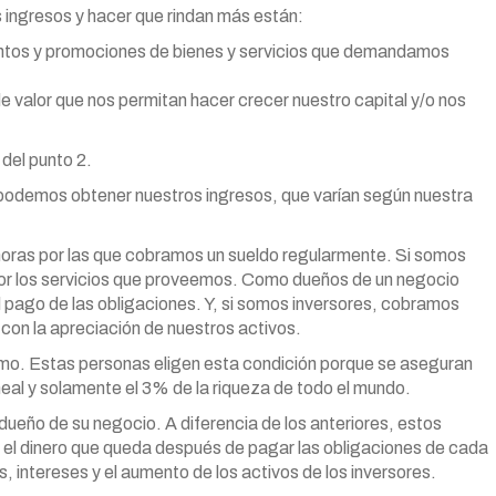
s ingresos y hacer que rindan más están:
tos y promociones de bienes y servicios que demandamos
de valor que nos permitan hacer crecer nuestro capital y/o nos
del punto 2.
podemos obtener nuestros ingresos, que varían según nuestra
oras por las que cobramos un sueldo regularmente. Si somos
or los servicios que proveemos. Como dueños de un negocio
l pago de las obligaciones. Y, si somos inversores, cobramos
con la apreciación de nuestros activos.
mo. Estas personas eligen esta condición porque se aseguran
ineal y solamente el 3% de la riqueza de todo el mundo.
 dueño de su negocio. A diferencia de los anteriores, estos
an el dinero que queda después de pagar las obligaciones de cada
, intereses y el aumento de los activos de los inversores.