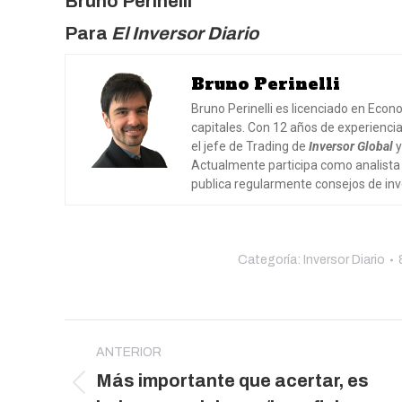
Bruno Perinelli
Para
El Inversor Diario
Bruno Perinelli
Bruno Perinelli es licenciado en Eco
capitales. Con 12 años de experienc
el jefe de Trading de
Inversor Global
y
Actualmente participa como analist
publica regularmente consejos de in
Categoría:
Inversor Diario
Navegación
entre
ANTERIOR
Más importante que acertar, es
publicaciones
Publicación