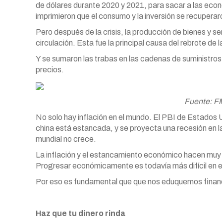
de dólares durante 2020 y 2021, para sacar a las econo
imprimieron que el consumo y la inversión se recuperar
Pero después de la crisis, la producción de bienes y s
circulación. Esta fue la principal causa del rebrote de l
Y se sumaron las trabas en las cadenas de suministros 
precios.
Fuente: FM
No solo hay inflación en el mundo. El PBI de Estados U
china está estancada, y se proyecta una recesión en l
mundial no crece.
La inflación y el estancamiento económico hacen muy di
Progresar económicamente es todavía más difícil en 
Por eso es fundamental que que nos eduquemos financ
Haz que tu dinero rinda