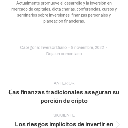
Actualmente promueve el desarrollo y la inversión en
mercado de capitales, dicta charlas, conferencias, cursos y
seminarios sobre inversiones, finanzas personales y
planeación financieras.
Categoría:
Inversor Diario
9 noviembre, 2022
Deja un comentario
Navegación
entre
ANTERIOR
Las finanzas tradicionales aseguran su
publicaciones
Publicación
porción de cripto
anterior:
SIGUIENTE
Los riesgos implícitos de invertir en
Publicación