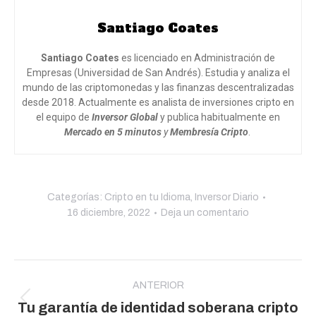
Santiago Coates
Santiago Coates
es licenciado en Administración de
Empresas (Universidad de San Andrés). Estudia y analiza el
mundo de las criptomonedas y las finanzas descentralizadas
desde 2018. Actualmente es analista de inversiones cripto en
el equipo de
Inversor Global
y publica habitualmente en
Mercado en 5 minutos
y
Membresía Cripto
.
Categorías:
Cripto en tu Idioma
,
Inversor Diario
16 diciembre, 2022
Deja un comentario
Navegación
entre
ANTERIOR
Publicación
Tu garantía de identidad soberana cripto
publicaciones