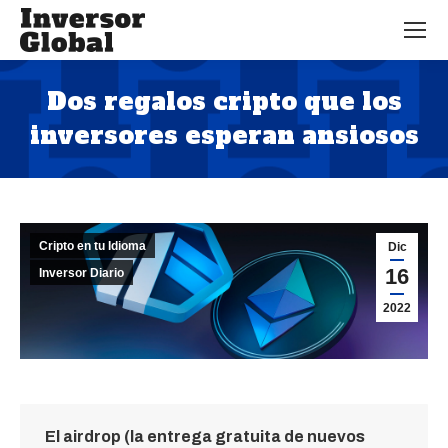
Dos regalos cripto que los
inversores esperan ansiosos
Estás aquí:
Cripto en tu Idioma
Dic
16
Inversor Diario
2022
El airdrop (la entrega gratuita de nuevos