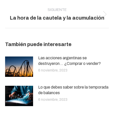
anterior:
SIGUIENTE
Publicación
La hora de la cautela y la acumulación
siguiente:
También puede interesarte
Las acciones argentinas se
destruyeron… ¿Comprar o vender?
6 noviembre, 2023
Lo que debes saber sobre la temporada
de balances
6 noviembre, 2023