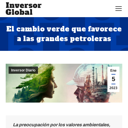
El cambio verde que favorece
a las grandes petroleras
Estás aquí:
Inversor Diario
Ene
5
2023
La preocupación por los valores ambientales,