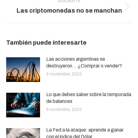
SIGUIENTE
Publicación
Las criptomonedas no se manchan
siguiente:
También puede interesarte
Las acciones argentinas se
destruyeron… ¿Comprar o vender?
6 noviembre, 2023
Lo que debes saber sobre la temporada
de balances
6 noviembre, 2023
La Fed a la ataque: aprende a ganar
con el índice del Dólar