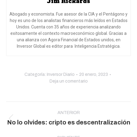
Jim Rickards
Abogado y economista. Fue asesor de la CIA y el Pentágono y
hoy es uno de los analistas financieros más leídos en Estados
Unidos. Cuenta con 35 años de experiencia analizando
exitosamente el contexto macroeconómico global. Gracias a
una alianza con Agora Financial de Estados unidos, en
Inversor Global es editor para Inteligencia Estratégica.
Categoría:
Inversor Diario
20 enero, 2023
Deja un comentario
Navegación
entre
ANTERIOR
Publicación
No lo olvides: cripto es descentralización
publicaciones
anterior: