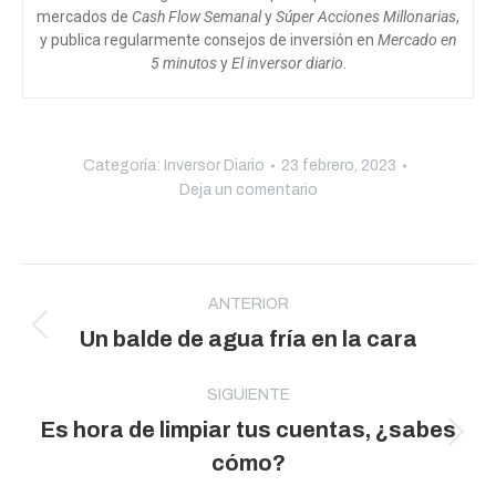
mercados de
Cash Flow Semanal
y
Súper Acciones Millonarias
,
y publica regularmente consejos de inversión en
Mercado en
5 minutos
y
El inversor diario
.
Categoría:
Inversor Diario
23 febrero, 2023
Deja un comentario
Navegación
entre
ANTERIOR
Publicación
Un balde de agua fría en la cara
publicaciones
anterior:
SIGUIENTE
Es hora de limpiar tus cuentas, ¿sabes
Publicación
cómo?
siguiente: