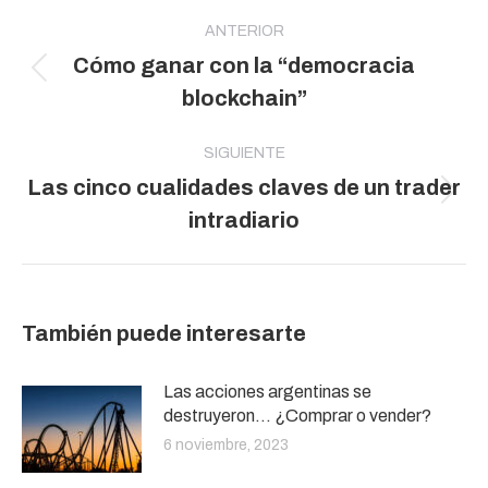
Navegación
entre
ANTERIOR
Cómo ganar con la “democracia
publicaciones
Publicación
blockchain”
anterior:
SIGUIENTE
Las cinco cualidades claves de un trader
Publicación
intradiario
siguiente:
También puede interesarte
Las acciones argentinas se
destruyeron… ¿Comprar o vender?
6 noviembre, 2023