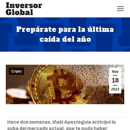
Prepárate para la última
caída del año
Estás aquí:
Cripto
Nov
18
2023
Hace dos semanas, Iñaki Apezteguía anticipó la
suba del mercado actual, que te pudo haber