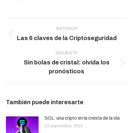
Navegación
entre
ANTERIOR
Publicación
Las 6 claves de la Criptoseguridad
publicaciones
anterior:
SIGUIENTE
Sin bolas de cristal: olvida los
Publicación
pronósticos
siguiente:
También puede interesarte
SOL: una cripto en la cresta de la ola
15 septiembre, 2025