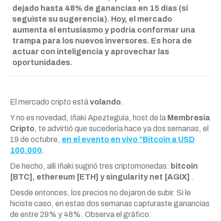
dejado hasta 48% de ganancias en 15 días (si
seguiste su sugerencia). Hoy, el mercado
aumenta el entusiasmo y podría conformar una
trampa para los nuevos inversores. Es hora de
actuar con inteligencia y aprovechar las
oportunidades.
El mercado cripto está
volando
.
Y no es novedad, Iñaki Apezteguía, host de la
Membresía
Cripto
, te advirtió que sucedería hace ya dos semanas, el
19 de octubre,
en el evento en vivo “Bitcoin a USD
100.000
.
De hecho, allí Iñaki sugirió tres criptomonedas:
bitcoin
[BTC], ethereum [ETH] y singularity net [AGIX]
.
Desde entonces, los precios no dejaron de subir. Si le
hiciste caso, en estas dos semanas capturaste ganancias
de entre 29% y 48%. Observa el gráfico: