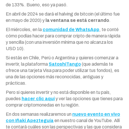
de 133%. Bueno, eso ya pasó.
En abril de 2024 se dará el halving de bitcoin (el último fue
en mayo de 2020) y
la ventana se está cerrando
.
El miércoles, en la
comunidad de WhatsApp
, te conté
cómo podías hacer para comprar cripto de manera rápida
y sencilla (con una inversión mínima que no alcanza los
USD 10).
Si estás en Chile, Perú o Argentina y quieres comenzar a
invertir, la plataforma
SatoshiTango
(que además te
ofrece una tarjeta Visa para poder utilizar tus fondos), es
una de las opciones más reconocidas, antiguas y
prácticas.
Pero si quieres invertir y no está disponible en tu país,
puedes
hacer clic aquí
y ver las opciones que tienes para
comprar criptomonedas en tu región.
En dos semanas realizaremos un
nuevo evento en vivo
con Iñaki Apezteguía
en nuestro canal de YouTube. Allí
te contará cuáles son las perspectivas y las que considera