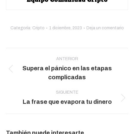
Categoría:
Cripto
1 diciembre, 2023
Deja un comentario
Navegación
entre
ANTERIOR
Supera el pánico en las etapas
publicaciones
Publicación
complicadas
anterior:
SIGUIENTE
Publicación
La frase que evapora tu dinero
siguiente:
También puede interesarte