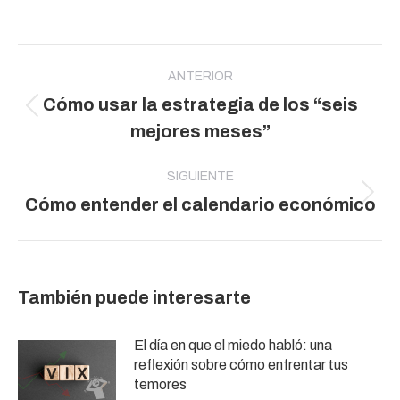
Navegación
entre
ANTERIOR
Cómo usar la estrategia de los “seis
publicaciones
Publicación
mejores meses”
anterior:
SIGUIENTE
Publicación
Cómo entender el calendario económico
siguiente:
También puede interesarte
El día en que el miedo habló: una
reflexión sobre cómo enfrentar tus
temores