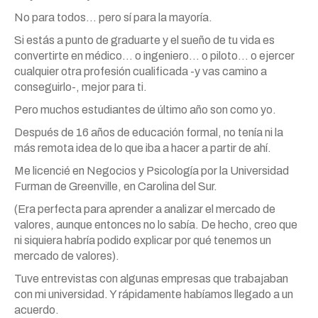
No para todos… pero sí para la mayoría.
Si estás a punto de graduarte y el sueño de tu vida es
convertirte en médico… o ingeniero… o piloto… o ejercer
cualquier otra profesión cualificada -y vas camino a
conseguirlo-, mejor para ti.
Pero muchos estudiantes de último año son como yo.
Después de 16 años de educación formal, no tenía ni la
más remota idea de lo que iba a hacer a partir de ahí.
Me licencié en Negocios y Psicología por la Universidad
Furman de Greenville, en Carolina del Sur.
(Era perfecta para aprender a analizar el mercado de
valores, aunque entonces no lo sabía. De hecho, creo que
ni siquiera habría podido explicar por qué tenemos un
mercado de valores).
Tuve entrevistas con algunas empresas que trabajaban
con mi universidad. Y rápidamente habíamos llegado a un
acuerdo.