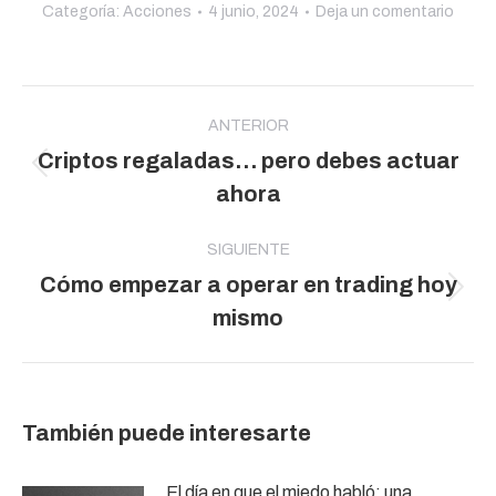
Categoría:
Acciones
4 junio, 2024
Deja un comentario
Navegación
entre
ANTERIOR
Criptos regaladas… pero debes actuar
publicaciones
Publicación
ahora
anterior:
SIGUIENTE
Cómo empezar a operar en trading hoy
Publicación
mismo
siguiente:
También puede interesarte
El día en que el miedo habló: una