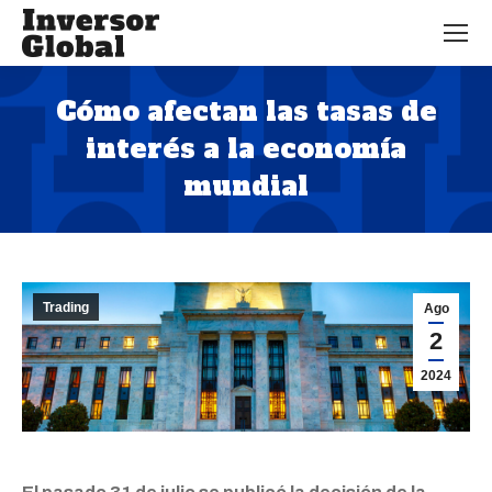
Cómo afectan las tasas de
interés a la economía
mundial
Estás aquí:
Trading
Ago
2
2024