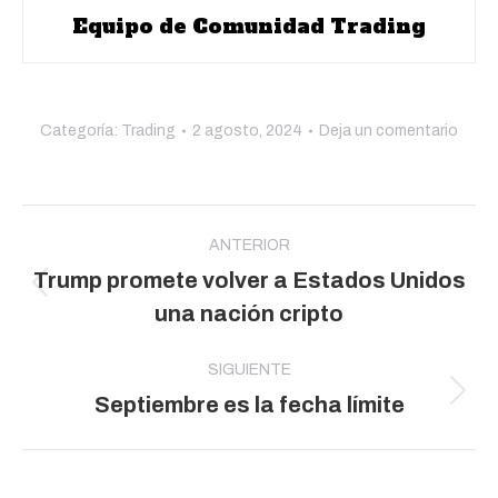
Equipo de Comunidad Trading
Categoría:
Trading
2 agosto, 2024
Deja un comentario
Navegación
entre
ANTERIOR
Trump promete volver a Estados Unidos
publicaciones
Publicación
una nación cripto
anterior:
SIGUIENTE
Publicación
Septiembre es la fecha límite
siguiente: