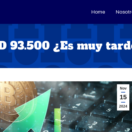
Home
Home
Nosotr
Nosotr
SD 93.500 ¿Es muy tard
Nov
15
2024