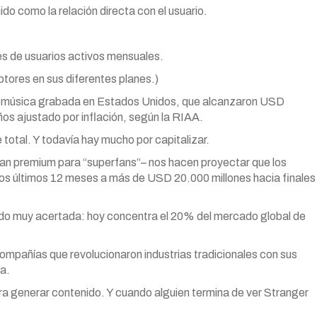
ido como la relación directa con el usuario.
es de usuarios activos mensuales.
ptores en sus diferentes planes.)
or música grabada en Estados Unidos, que alcanzaron USD
ños ajustado por inflación, según la RIAA.
e total. Y todavía hay mucho por capitalizar.
lan premium para “superfans”– nos hacen proyectar que los
os últimos 12 meses a más de USD 20.000 millones hacia finales
ido muy acertada: hoy concentra el 20% del mercado global de
ompañías que revolucionaron industrias tradicionales con sus
a.
para generar contenido. Y cuando alguien termina de ver Stranger