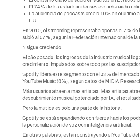
El 74% de los estadounidenses escucha audio onli
La audiencia de podcasts creció 10% en el último 
UU.
En 2010, el streaming representaba apenas el 7% de 
subió al 67%, según la Federación Internacional de la 
Y sigue creciendo.
El año pasado, los ingresos de la industria musical l
crecimiento, impulsados sobre todo por las suscripcio
Spotify lidera este segmento con el 32% del mercado
YouTube Music (8%), según datos de MIDiA Researc
Más usuarios atraen a más artistas. Más artistas atrae
descubrimiento musical potenciado por IA, el resultado e
Pero la música es solo una parte de la historia.
Spotify se está expandiendo con fuerza hacia los podca
la personalización de voz con inteligencia artificial.
En otras palabras, están construyendo el YouTube del