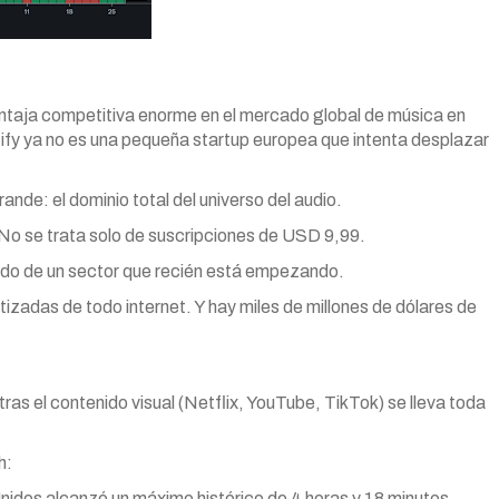
entaja competitiva enorme en el mercado global de música en
otify ya no es una pequeña startup europea que intenta desplazar
nde: el dominio total del universo del audio.
o se trata solo de suscripciones de USD 9,99.
utido de un sector que recién está empezando.
izadas de todo internet. Y hay miles de millones de dólares de
as el contenido visual (Netflix, YouTube, TikTok) se lleva toda
h:
nidos alcanzó un máximo histórico de 4 horas y 18 minutos.