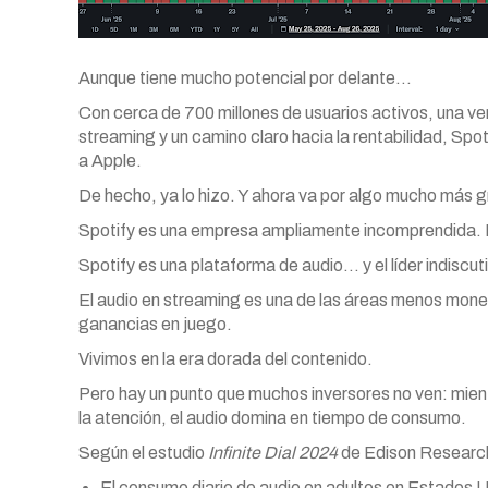
Aunque tiene mucho potencial por delante…
Con cerca de 700 millones de usuarios activos, una v
streaming y un camino claro hacia la rentabilidad, Sp
a Apple.
De hecho, ya lo hizo. Y ahora va por algo mucho más gra
Spotify es una empresa ampliamente incomprendida. N
Spotify es una plataforma de audio… y el líder indisc
El audio en streaming es una de las áreas menos monet
ganancias en juego.
Vivimos en la era dorada del contenido.
Pero hay un punto que muchos inversores no ven: mientr
la atención, el audio domina en tiempo de consumo.
Según el estudio
Infinite Dial 2024
de Edison Researc
El consumo diario de audio en adultos en Estados U