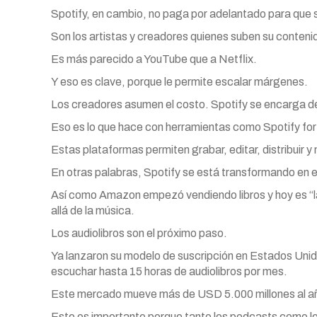
Spotify, en cambio, no paga por adelantado para que 
Son los artistas y creadores quienes suben su conten
Es más parecido a YouTube que a Netflix.
Y eso es clave, porque le permite escalar márgenes.
Los creadores asumen el costo. Spotify se encarga de 
Eso es lo que hace con herramientas como Spotify f
Estas plataformas permiten grabar, editar, distribuir 
En otras palabras, Spotify se está transformando en e
Así como Amazon empezó vendiendo libros y hoy es “l
allá de la música.
Los audiolibros son el próximo paso.
Ya lanzaron su modelo de suscripción en Estados Unido
escuchar hasta 15 horas de audiolibros por mes.
Este mercado mueve más de USD 5.000 millones al año
Esto es importante porque tanto los podcasts como lo