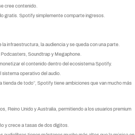
se cree contenido.
ido gratis. Spotify simplemente comparte ingresos.
la infraestructura, la audiencia y se queda con una parte.
or Podcasters, Soundtrap y Megaphone.
y monetizar el contenido dentro del ecosistema Spotify.
l sistema operativo del audio.
a tienda de todo”, Spotify tiene ambiciones que van mucho más
s, Reino Unido y Australia, permitiendo a los usuarios premium
 y crece a tasas de dos dígitos.
s audiolibros tienen márgenes mucho más altos que la música en