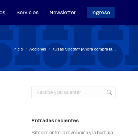
os
os
Servicios
Servicios
Newsletter
Newsletter
Ingreso
Ingreso
Estás aquí:
Inicio
Acciones
¿Usas Spotify? ¡Ahora compra la…
Buscar:
Entradas recientes
Bitcoin: entre la revolución y la burbuja