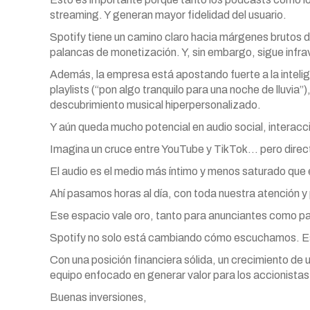
streaming. Y generan mayor fidelidad del usuario.
Spotify tiene un camino claro hacia márgenes brutos d
palancas de monetización. Y, sin embargo, sigue infra
Además, la empresa está apostando fuerte a la intelig
playlists (“pon algo tranquilo para una noche de lluvi
descubrimiento musical hiperpersonalizado.
Y aún queda mucho potencial en audio social, interacc
Imagina un cruce entre YouTube y TikTok… pero direct
El audio es el medio más íntimo y menos saturado que 
Ahí pasamos horas al día, con toda nuestra atención y
Ese espacio vale oro, tanto para anunciantes como pa
Spotify no solo está cambiando cómo escuchamos. Es
Con una posición financiera sólida, un crecimiento de
equipo enfocado en generar valor para los accionistas
Buenas inversiones,