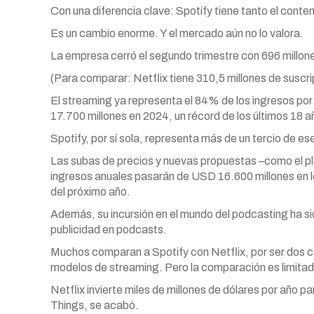
Con una diferencia clave: Spotify tiene tanto el conten
Es un cambio enorme. Y el mercado aún no lo valora.
La empresa cerró el segundo trimestre con 696 millon
(Para comparar: Netflix tiene 310,5 millones de suscri
El streaming ya representa el 84% de los ingresos p
17.700 millones en 2024, un récord de los últimos 18 a
Spotify, por sí sola, representa más de un tercio de es
Las subas de precios y nuevas propuestas –como el p
ingresos anuales pasarán de USD 16.600 millones en l
del próximo año.
Además, su incursión en el mundo del podcasting ha s
publicidad en podcasts.
Muchos comparan a Spotify con Netflix, por ser dos c
modelos de streaming. Pero la comparación es limitad
Netflix invierte miles de millones de dólares por año 
Things, se acabó.