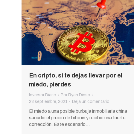
En cripto, si te dejas llevar por el
miedo, pierdes
Inversor Diario
Por
Ryan Dinse
28 septiembre, 2021
Deja un comentario
El miedo a una posible burbuja inmobiliaria china
sacudió el precio de bitcoin y recibió una fuerte
corrección. Este escenario…