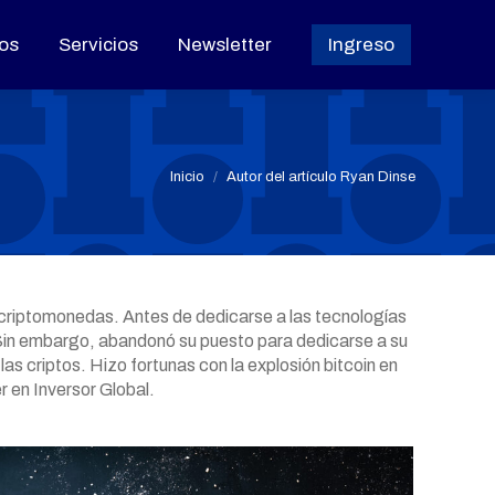
os
os
Servicios
Servicios
Newsletter
Newsletter
Ingreso
Ingreso
Estás aquí:
Inicio
Autor del artículo Ryan Dinse
 criptomonedas. Antes de dedicarse a las tecnologías
 Sin embargo, abandonó su puesto para dedicarse a su
s criptos. Hizo fortunas con la explosión bitcoin en
r en Inversor Global.