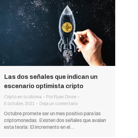
Las dos señales que indican un
escenario optimista cripto
Cripto en tu Idioma
Por
Ryan Dinse
5 octubre, 2021
Deja un comentario
Octubre promete ser un mes positivo para las
criptomonedas. Existen dos señales que avalan
esta teoría: El incremento en el…