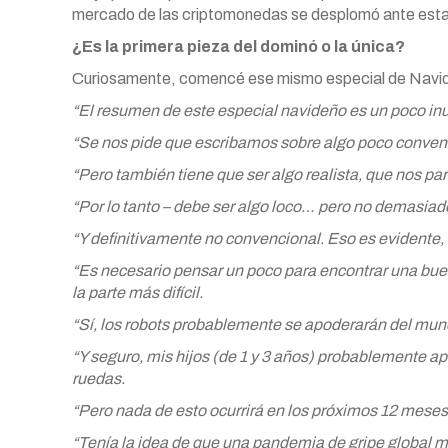
mercado de las criptomonedas se desplomó ante esta 
¿Es la primera pieza del dominó o la única?
Curiosamente, comencé ese mismo especial de Navida
“El resumen de este especial navideño es un poco inu
“Se nos pide que escribamos sobre algo poco conven
“Pero también tiene que ser algo realista, que nos pa
“Por lo tanto – debe ser algo loco… pero no demasiad
“Y definitivamente no convencional. Eso es evidente,
“Es necesario pensar un poco para encontrar una bue
la parte más difícil.
“Sí, los robots probablemente se apoderarán del mundo a
“Y seguro, mis hijos (de 1 y 3 años) probablemente a
ruedas.
“Pero nada de esto ocurrirá en los próximos 12 meses
“Tenía la idea de que una pandemia de gripe global 