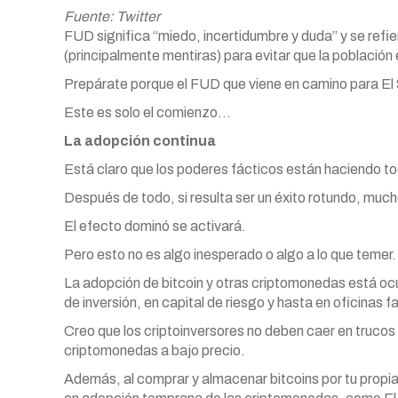
Fuente: Twitter
FUD significa “miedo, incertidumbre y duda” y se refier
(principalmente mentiras) para evitar que la población
Prepárate porque el FUD que viene en camino para El
Este es solo el comienzo…
La adopción continua
Está claro que los poderes fácticos están haciendo tod
Después de todo, si resulta ser un éxito rotundo, mu
El efecto dominó se activará.
Pero esto no es algo inesperado o algo a lo que temer.
La adopción de bitcoin y otras criptomonedas está ocu
de inversión, en capital de riesgo y hasta en oficinas fa
Creo que los criptoinversores no deben caer en trucos f
criptomonedas a bajo precio.
Además, al comprar y almacenar bitcoins por tu prop