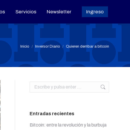
os
os
Servicios
Servicios
Newsletter
Newsletter
Ingreso
Ingreso
Estás aquí:
Inicio
Inversor Diario
Quieren derribar a bitcoin
Buscar:
Entradas recientes
Bitcoin: entre la revolución y la burbuja