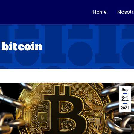
Home
Home
Nosotr
Nosotr
 bitcoin
Sep
21
2021