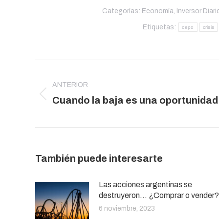
Categorías:
Economía
,
Inversor Diari
Etiquetas:
cepo
crisis
Navegación
entre
ANTERIOR
publicaciones
Publicación
Cuando la baja es una oportunidad
anterior:
También puede interesarte
Las acciones argentinas se
destruyeron… ¿Comprar o vender?
6 noviembre, 2023