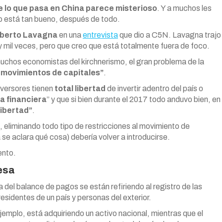
e lo que pasa en China parece misterioso
. Y a muchos les
o está tan bueno, después de todo.
berto Lavagna
en una
entrevista
que dio a C5N. Lavagna trajo
mil veces, pero que creo que está totalmente fuera de foco.
muchos economistas del kirchnerismo, el gran problema de la
os movimientos de capitales”
.
nversores tienen
total libertad
de invertir adentro del país o
a financiera
” y que si bien durante el 2017 todo anduvo bien, en
libertad”
.
o, eliminando todo tipo de restricciones al movimiento de
a se aclara qué cosa) debería volver a introducirse.
ento.
esa
del balance de pagos se están refiriendo al registro de las
esidentes de un país y personas del exterior.
emplo, está adquiriendo un activo nacional, mientras que el