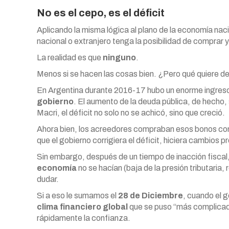
No es el cepo, es el déficit
Aplicando la misma lógica al plano de la economía naci
nacional o extranjero tenga la posibilidad de comprar 
La realidad es que
ninguno
.
Menos si se hacen las cosas bien. ¿Pero qué quiere de
En Argentina durante 2016-17 hubo un enorme ingreso d
gobierno
. El aumento de la deuda pública, de hecho,
Macri, el déficit no solo no se achicó, sino que creció.
Ahora bien, los acreedores compraban esos bonos co
que el gobierno corrigiera el déficit, hiciera cambios 
Sin embargo, después de un tiempo de inacción fiscal,
economía
no se hacían (baja de la presión tributaria
dudar.
Si a eso le sumamos el
28 de Diciembre
, cuando el g
clima financiero global
que se puso “más complicado
rápidamente la confianza.