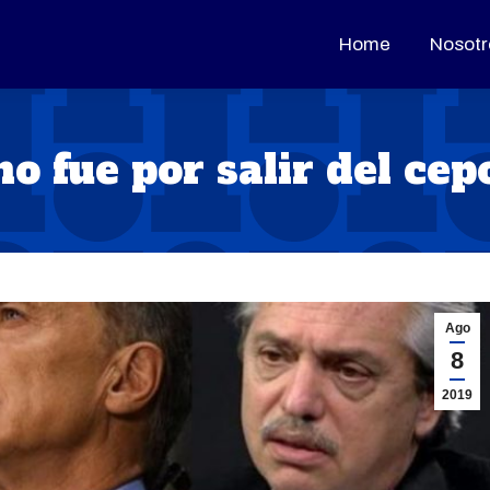
Home
Home
Nosotr
Nosotr
no fue por salir del cep
Ago
8
2019