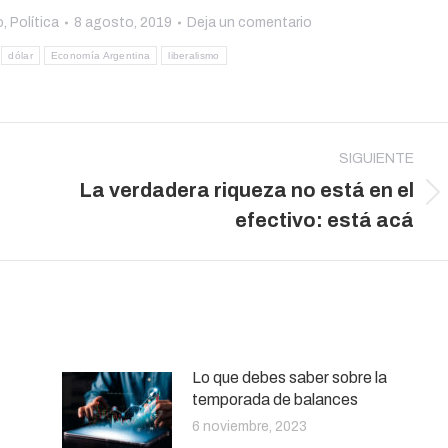
o
,
Política
8 agosto, 2019
Deja un comentario
dólar
Economía Argentina
liberalismo
SIGUIENTE
La verdadera riqueza no está en el
Publicación
efectivo: está acá
siguiente:
Lo que debes saber sobre la
temporada de balances
6 noviembre, 2023