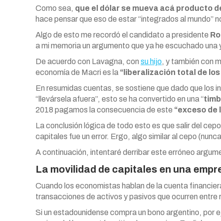
Como sea,
que el dólar se mueva acá producto d
hace pensar que eso de estar “integrados al mundo” n
Algo de esto me recordó el candidato a presidente
Ro
a mi memoria un argumento que ya he escuchado una y 
De acuerdo con Lavagna, con
su hijo
, y también con 
economía de Macri es la
“liberalización total de l
En resumidas cuentas, se sostiene que dado que los i
“llevársela afuera”, esto se ha convertido en una “
timb
2018 pagamos la consecuencia de este
“exceso de 
La conclusión lógica de todo esto es que salir del cep
capitales fue un error. Ergo, algo similar al cepo (nunc
A continuación, intentaré derribar este erróneo argum
La movilidad de capitales en una empr
Cuando los economistas hablan de la cuenta financiera 
transacciones de activos y pasivos que ocurren entre r
Si un estadounidense compra un bono argentino, por ej