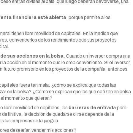
oceso entran divisas al país, que luego deberán devolverse, una
uenta financiera esté abierta
, porque permite a los
al tienen libre movilidad de capitales. En la medida que
ores, convencerlos de los rendimientos que sus proyectos
ital.
de sus acciones en la bolsa
. Cuando un inversor compra una
er la acción en el momento que lo crea conveniente. Si el inversor,
 futuro promisorio en los proyectos de la compañía, entonces
capitales fuera tan mala, ¿cómo se explica que todas las
r en la bolsa? ¿Cómo se explican que las que cotizan en bolsa
 en el momento que quieran?
te libre movilidad de capitales, las
barreras de entrada
para
 definitiva, la decisión de quedarse o irse depende de la
es las empresas se la juegan.
rsores desearían vender mis acciones?