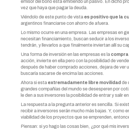
emisor del bono está emitiendo un pasivo. En dicho pr
vez que haya que pagar la deuda.
Viéndolo de este punto de vista
es positivo que la c
argentinos financiarse con ahorro de afuera.
Lo mismo ocurre en una empresa. Las empresas en gener
necesitan financiamiento, buscan seducir a los invers
tendrán, y llevarlos a que finalmente inviertan allí su cap
Una forma de inversión en las empresas es la
compra 
acción, invierte en ella pero con la posibilidad de vend
después de haber comprado acciones, dejara de ver un
buscaría sacarse de encima las acciones.
Ahora si esta
extremadamente libre movilidad
de 
grandes compañías del mundo se desesperen por cotiza
le den a sus inversores la posibilidad de entrar y salir
La respuesta a la pregunta anterior es sencilla. Si exis
recibir a inversores serán mucho más bajas. Y, como en
viabilidad de los proyectos que se emprenden, entonc
Piensan: si yo hago las cosas bien, ¿por qué mis inve