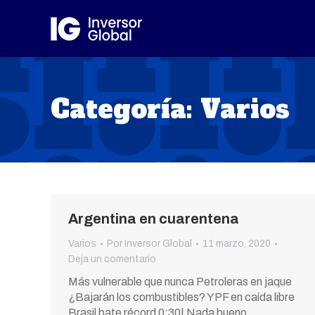
Categoría:
Varios
Argentina en cuarentena
Varios
Por
Inversor Global
11 marzo, 2020
Deja un comentario
Más vulnerable que nunca Petroleras en jaque
¿Bajarán los combustibles? YPF en caída libre
Brasil bate récord 0:30| Nada bueno…