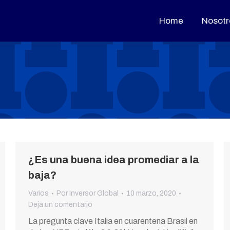
Home
Home
Nosotr
Nosotr
¿Es una buena idea promediar a la
baja?
Varios
Por
Inversor Global
10 marzo, 2020
Deja un comentario
La pregunta clave Italia en cuarentena Brasil en