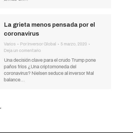
La grieta menos pensada por el
coronavirus
Varios
Por
Inversor Global
5 marzo, 2020
Deja un comentario
Una decisión clave para el crudo Trump pone
paños fríos ¿Una criptomoneda del
coronavirus? Nielsen seduce al inversor Mal
balance…
→