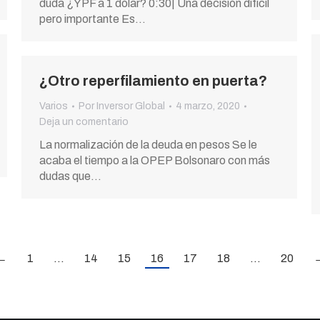
duda ¿YPF a 1 dólar? 0:30| Una decisión difícil
pero importante Es…
¿Otro reperfilamiento en puerta?
Varios
Por
Inversor Global
4 marzo, 2020
Deja un comentario
La normalización de la deuda en pesos Se le
acaba el tiempo a la OPEP Bolsonaro con más
dudas que…
←
1
…
14
15
16
17
18
…
20