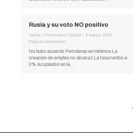
Rusia y su voto NO positivo
Varios
Por
Inversor Global
6 marzo, 2020
Deja un comentario
No hubo acuerdo Petroleras en mínimos La
creación de empleo no alcanzó La tasa rumbo a
0% Acoplados en la…