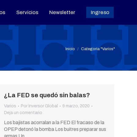
os
os
Servicios
Servicios
Newsletter
Newsletter
Ingreso
Ingreso
Estás aquí:
Inicio
Categoría "Varios"
¿La FED se quedó sin balas?
Varios
Por
Inversor Global
9 marzo, 2020
Deja un comentario
Los bajistas acorralan a la FED El fracaso de la
OPEP detonó la bomba Los buitres preparar sus
armas Un…