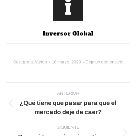
Inversor Global
Categoría:
Varios
10 marzo, 2020
Deja un comentario
Navegación
entre
ANTERIOR
¿Qué tiene que pasar para que el
publicaciones
Publicación
mercado deje de caer?
anterior:
SIGUIENTE
Publicación