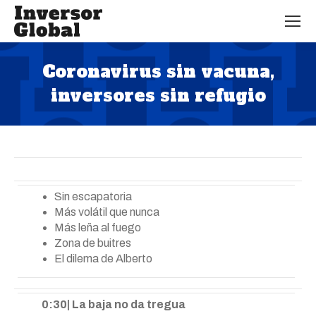
Coronavirus sin vacuna,
inversores sin refugio
Estás aquí:
Sin escapatoria
Más volátil que nunca
Más leña al fuego
Zona de buitres
El dilema de Alberto
0:30| La baja no da tregua