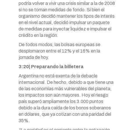
podría volver a vivir una crisis similar a la de 2008
si no se toman medidas de fondo. Si bien el
organismo decidió mantener los tipos de interés
en el nivel actual, decidió impulsar un paquete
de medidas para inyectar liquidez e impulsar el
crédito en la región.
De todos modos, las bolsas europeas se
desplomaron entre el 12% y el 16% en la
jornada de hoy.
3:20| Preparando la billetera
Argentina no está exenta de la debacle
internacional. De hecho, debido a que tiene una
de las economías más vulnerables del planeta,
los impactos son aún mayores. Hoy el riesgo
país superó ampliamente los 3.000 puntos
debido a la dura caída de los bonos soberanos
en dólares, que ya cotizan con una paridad del
35%.
“La paridad es el cociente entre la cotización