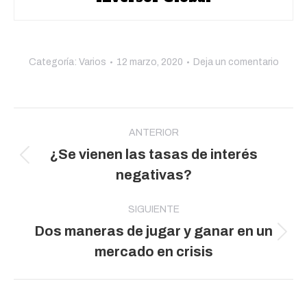
Categoría:
Varios
12 marzo, 2020
Deja un comentario
Navegación
entre
ANTERIOR
¿Se vienen las tasas de interés
publicaciones
Publicación
negativas?
anterior:
SIGUIENTE
Dos maneras de jugar y ganar en un
Publicación
mercado en crisis
siguiente: