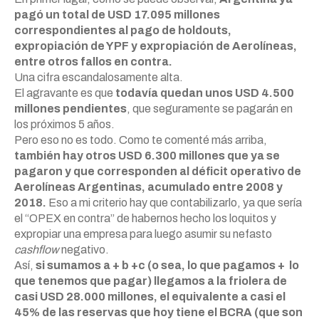
pagó un total de USD 17.095 millones
correspondientes al pago de holdouts,
expropiación de YPF y expropiación de Aerolíneas,
entre otros fallos en contra.
Una cifra escandalosamente alta.
El agravante es que
todavía quedan unos USD 4.500
millones pendientes
, que seguramente se pagarán en
los próximos 5 años.
Pero eso no es todo. Como te comenté más arriba,
también hay otros USD 6.300 millones que ya se
pagaron y que corresponden al déficit operativo de
Aerolíneas Argentinas, acumulado entre 2008 y
2018.
Eso a mi criterio hay que contabilizarlo, ya que sería
el “OPEX en contra” de habernos hecho los loquitos y
expropiar una empresa para luego asumir su nefasto
cashflow
negativo.
Así,
si sumamos a + b +c (o sea, lo que pagamos + lo
que tenemos que pagar) llegamos a la friolera de
casi USD 28.000 millones, el equivalente a casi el
45% de las reservas que hoy tiene el BCRA (que son