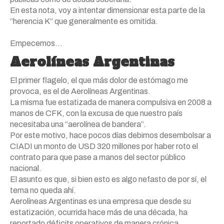
En esta nota, voy a intentar dimensionar esta parte de la
“herencia K” que generalmente es omitida.
Empecemos…
Aerolíneas Argentinas
El primer flagelo, el que más dolor de estómago me
provoca, es el de Aerolíneas Argentinas.
La misma fue estatizada de manera compulsiva en 2008 a
manos de CFK, con la excusa de que nuestro país
necesitaba una “aerolínea de bandera”.
Por este motivo, hace pocos días debimos desembolsar a
CIADI un monto de USD 320 millones por haber roto el
contrato para que pase a manos del sector público
nacional.
El asunto es que, si bien esto es algo nefasto de por sí, el
tema no queda ahí.
Aerolíneas Argentinas es una empresa que desde su
estatización, ocurrida hace más de una década, ha
reportado déficits operativos de manera crónica.