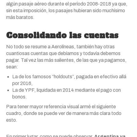
algún pasaje aéreo durante el período 2008-2018 ya que,
sin esta imposición, los pasajes hubieran sido muchísimo
más baratos.
Consolidando las cuentas
No todo se resume a Aerolíneas, también hay otras
cuantiosas cuentas que debíamos y todavía debemos
pagar. Tal vez las más salientes, de las que ya pagamos,
sean:
La de los famosos “holdouts”, pagada en efectivo allá
por 2016,
La de YPF, liquidada en 2014 mediante el pago con
bonos.
Para tener mayor referencia visual armé el siguiente
cuadro, donde se puede ver de manera más clara todo
esto.
En primer lugar, como se puede observar,
Argentina ya