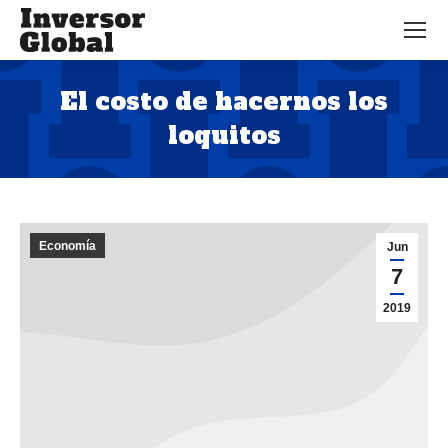
El costo de hacernos los
loquitos
Estás aquí:
Economía
Jun
7
2019