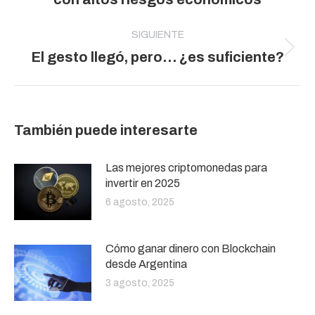
anterior:
SIGUIENTE
Publicación
El gesto llegó, pero… ¿es suficiente?
siguiente:
También puede interesarte
Las mejores criptomonedas para
invertir en 2025
6 agosto, 2025
Cómo ganar dinero con Blockchain
desde Argentina
3 agosto, 2025