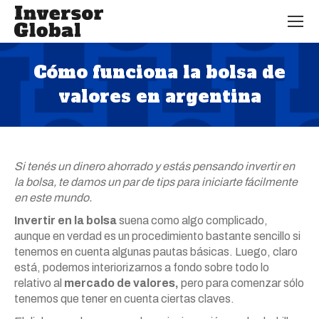
Cómo funciona la bolsa de
valores en argentina
Estás aquí:
Si tenés un dinero ahorrado y estás pensando invertir en
la bolsa, te damos un par de tips para iniciarte fácilmente
en este mundo.
Invertir en la bolsa
suena como algo complicado,
aunque en verdad es un procedimiento bastante sencillo si
tenemos en cuenta algunas pautas básicas. Luego, claro
está, podemos interiorizarnos a fondo sobre todo lo
relativo al
mercado de valores,
pero para comenzar sólo
tenemos que tener en cuenta ciertas claves.