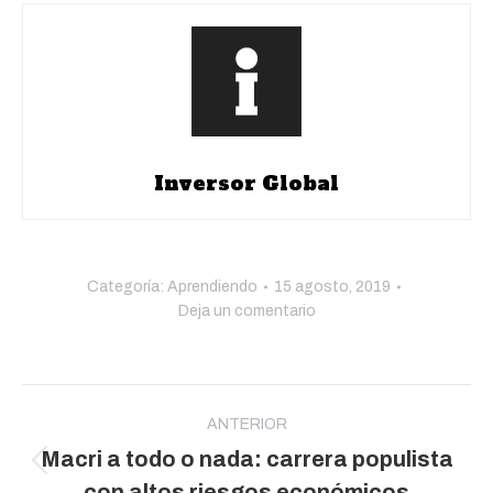
Inversor Global
Categoría:
Aprendiendo
15 agosto, 2019
Deja un comentario
Navegación
entre
ANTERIOR
Macri a todo o nada: carrera populista
publicaciones
Publicación
con altos riesgos económicos