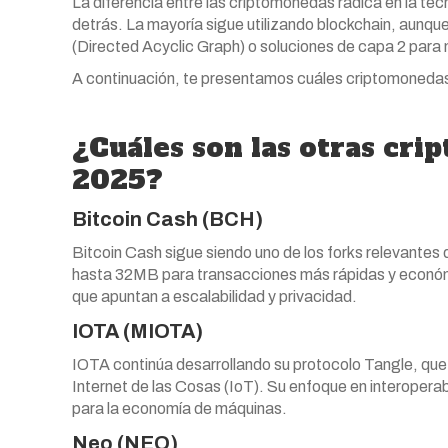
La diferencia entre las criptomonedas radica en la tec
detrás. La mayoría sigue utilizando blockchain, au
(Directed Acyclic Graph) o soluciones de capa 2 para m
A continuación, te presentamos cuáles criptomonedas
¿Cuáles son las otras cri
2025?
Bitcoin Cash (BCH)
Bitcoin Cash sigue siendo uno de los forks relevantes
hasta 32MB para transacciones más rápidas y econó
que apuntan a escalabilidad y privacidad.
IOTA (MIOTA)
IOTA continúa desarrollando su protocolo Tangle, que no
Internet de las Cosas (IoT). Su enfoque en interopera
para la economía de máquinas.
Neo (NEO)