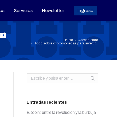
os
os
Servicios
Servicios
Newsletter
Newsletter
Ingreso
Ingreso
en
Estás aquí:
Inicio
Aprendiendo
Todo sobre criptomonedas para invertir…
Buscar:
Entradas recientes
Bitcoin: entre la revolución y la burbuja