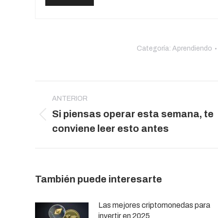
Categoría:
Aprendiendo
Navegación
entre
ANTERIOR
Si piensas operar esta semana, te
publicaciones
Publicación
conviene leer esto antes
anterior:
También puede interesarte
Las mejores criptomonedas para
invertir en 2025