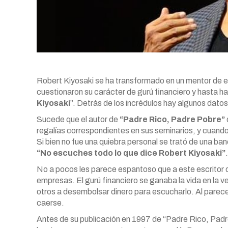
Robert Kiyosaki se ha transformado en un mentor de 
cuestionaron su carácter de gurú financiero y hasta h
Kiyosaki
”. Detrás de los incrédulos hay algunos dato
Sucede que el autor de
“Padre Rico, Padre Pobre”
regalías correspondientes en sus seminarios, y cuando p
Si bien no fue una quiebra personal se trató de una ba
“No escuches todo lo que dice Robert Kiyosaki”
No a pocos les parece espantoso que a este escritor d
empresas. El gurú financiero se ganaba la vida en la 
otros a desembolsar dinero para escucharlo. Al parece
caerse.
Antes de su publicación en 1997 de “Padre Rico, Pad