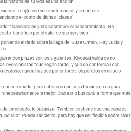
a historia de su vida es una ficción.
nsiderar. Luego viró sus conferencias y la serie de
tenciando el costo de dichas “clases”.
icador financiero es justo cobrar por el asesoramiento. No
costo-beneficio por el valor de sus servicios.
es poniendo el dedo sobre la llaga de Suze Orman, Ray Lucía y
nte.
garrar con pinzas son los siguientes: Kiyosaki habla de no
los inversionistas “que llegan tarde” y que se conforman con
 riesgoso, nunca hay que poner todos los porotos en un solo
aprender a vender pero sabemos que esta técnica no es para
, ni necesariamente la mejor. Cada uno buscará la forma que más
ra del empleado, lo sataniza. También sostiene que una casa es
 bolsillo”. Puede ser cierto, pero hay que ser flexible sobre tales