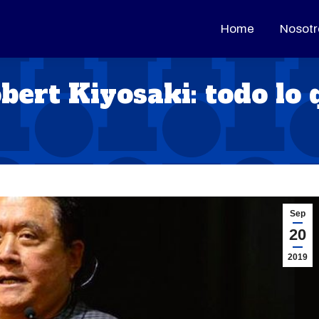
Home
Home
Nosotr
Nosotr
bert Kiyosaki: todo lo 
Sep
20
2019