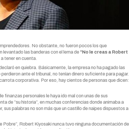
emprendedores. No obstante, no fueron pocos los que
an levantado las banderas con el lema de
“No le creas a Robert
s a tener en cuenta.
declaró en quiebra. Básicamente, la empresa no ha pagado las
erdieron ante el tribunal, no tenían dinero suficiente para pagar.
ncarrota corporativa. Por eso, hay cientos de personas que dicen:
.
e finanzas personales le haya ido mal con unas de sus
venta de “su historia”, en muchas conferencias donde animaba a
r, sus palabras no son más que un castillo de naipes dispuestos a
re Pobre”, Robert Kiyosaki nunca tuvo ninguna documentación de