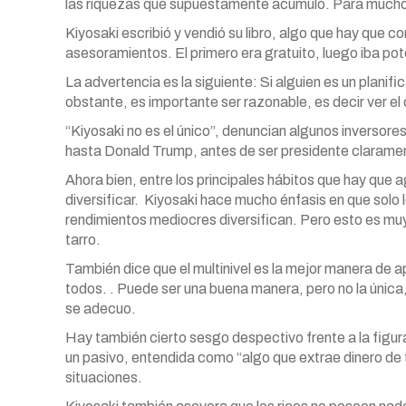
las riquezas que supuestamente acumuló. Para muchos l
Kiyosaki escribió y vendió su libro, algo que hay que co
asesoramientos. El primero era gratuito, luego iba po
La advertencia es la siguiente: Si alguien es un planif
obstante, es importante ser razonable, es decir ver el 
“Kiyosaki no es el único”, denuncian algunos inversor
hasta Donald Trump, antes de ser presidente clarame
Ahora bien, entre los principales hábitos que hay que a
diversificar. Kiyosaki hace mucho énfasis en que solo 
rendimientos mediocres diversifican. Pero esto es muy
tarro.
También dice que el multinivel es la mejor manera de 
todos. . Puede ser una buena manera, pero no la única
se adecuo.
Hay también cierto sesgo despectivo frente a la figu
un pasivo, entendida como “algo que extrae dinero de tu
situaciones.