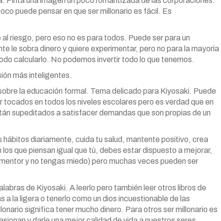
a. Pinta una imagen un poco romantizada de las corporaciones.
co puede pensar en que ser millonario es fácil. Es
al riesgo, pero eso no es para todos. Puede ser para un
nte le sobra dinero y quiere experimentar, pero no para la mayoría
odo calcularlo. No podemos invertir todo lo que tenemos.
sión más inteligentes.
 sobre la educación formal. Tema delicado para Kiyosaki. Puede
er tocados en todos los niveles escolares pero es verdad que en
stán supeditados a satisfacer demandas que son propias de un
hábitos diariamente, cuida tu salud, mantente positivo, crea
los que piensan igual que tú, debes estar dispuesto a mejorar,
o mentor y no tengas miedo) pero muchas veces pueden ser
alabras de Kiyosaki. A leerlo pero también leer otros libros de
a la ligera o tenerlo como un dios incuestionable de las
onario significa tener mucho dinero. Para otros ser millonario es
asionan y darle una mejor calidad de vida a nuestros seres