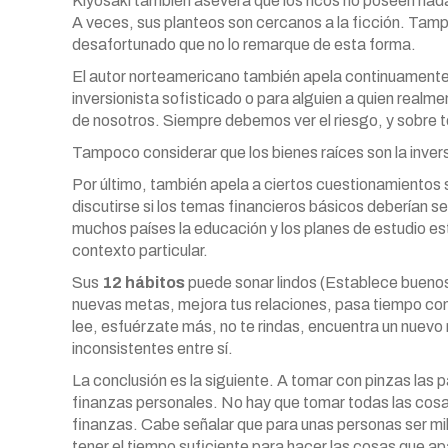
Kiyosaki también asevera que los ricos no poseen nad
A veces, sus planteos son cercanos a la ficción. Tampo
desafortunado que no lo remarque de esta forma.
El autor norteamericano también apela continuamente 
inversionista sofisticado o para alguien a quien realme
de nosotros. Siempre debemos ver el riesgo, y sobre t
Tampoco considerar que los bienes raíces son la inver
Por último, también apela a ciertos cuestionamientos
discutirse si los temas financieros básicos deberían s
muchos países la educación y los planes de estudio e
contexto particular.
Sus
12 hábitos
puede sonar lindos (Establece buenos 
nuevas metas, mejora tus relaciones, pasa tiempo con 
lee, esfuérzate más, no te rindas, encuentra un nuev
inconsistentes entre sí.
La conclusión es la siguiente. A tomar con pinzas las p
finanzas personales. No hay que tomar todas las cosas 
finanzas.
Cabe señalar que para unas personas ser mill
tener el tiempo suficiente para hacer las cosas que ap