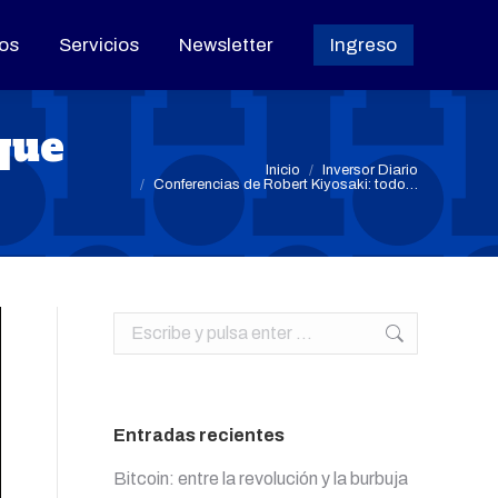
os
os
Servicios
Servicios
Newsletter
Newsletter
Ingreso
Ingreso
que
Estás aquí:
Inicio
Inversor Diario
Conferencias de Robert Kiyosaki: todo…
Buscar:
Entradas recientes
Bitcoin: entre la revolución y la burbuja