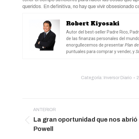
queridos. En definitiva, no hay que vivir obsesionado 
Robert Kiyosaki
Autor del best-seller Padre Rico, Pad
de las finanzas personales del mundo.
enorgullecemos de presentar
Plan de
puntuales para comprar y vender, y
S
Categoría:
Inversor Diario
2
Navegación
entre
ANTERIOR
La gran oportunidad que nos abrió
publicaciones
Publicación
Powell
anterior: