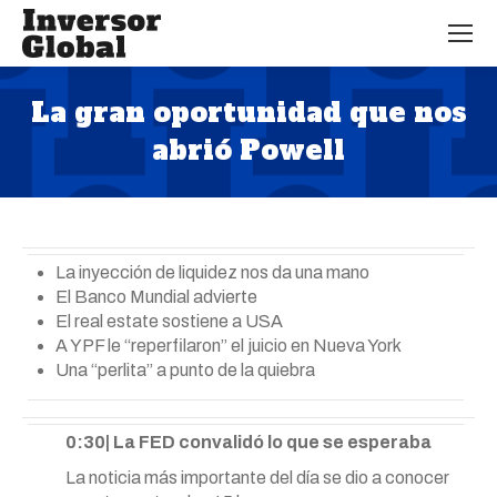
La gran oportunidad que nos
abrió Powell
Estás aquí:
La inyección de liquidez nos da una mano
El Banco Mundial advierte
El real estate sostiene a USA
A YPF le “reperfilaron” el juicio en Nueva York
Una “perlita” a punto de la quiebra
0:30| La FED convalidó lo que se esperaba
La noticia más importante del día se dio a conocer