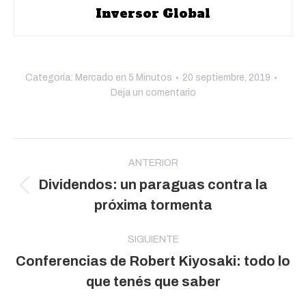
Inversor Global
Categoría:
Mercado en 5 Minutos
20 septiembre, 2019
Deja un comentario
Navegación
entre
ANTERIOR
Dividendos: un paraguas contra la
publicaciones
Publicación
próxima tormenta
anterior:
SIGUIENTE
Conferencias de Robert Kiyosaki: todo lo
Publicación
que tenés que saber
siguiente: