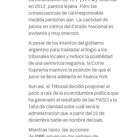
en 2012, parece lejana. Pero las
consecuencias de tal irresponsable
medida persisten aún. La cantidad de
juicios en contra del Estado Nacional es
evidente y muy oneroso.
A pesar de los intentos del gobierno
argentino para trasladar el litigio a los
tribunales locales y reducir la posibilidad
de una sentencia negativa, la Corte
Suprema mantuvo la posición de que el
juicio se lleva adelante en Nueva York.
Aun así, el Tribunal decidió posponer el
juicio a raíz de la incertidumbre política que
ha generado el resultado de las PASO y la
falta de claridad sobe cuál será la
administración que a partir del 10 de
diciembre hable en nombre del país.
Mientras tanto, las acciones
de
YPF
siguen sin dar señales de