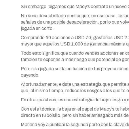
Sin embargo, digamos que Macy’s contrata un nuevo C
No sería descabellado pensar que, en ese caso, las 
señales de una posible desaceleración, por lo que vol
jugada en corto.
Comprando 40 acciones a USD 70, gastarías USD 2.80
mayor que aquellos USD 1.000 de ganancia máxima qu
Todo esto significa que cuando vendés acciones en co
también te exponés a más riesgo que potencial de ga
Pero si la jugada se da en función de tus proyecciones
cayendo.
Afortunadamente, existe una estrategia que permite a
que, al mismo tiempo, reduce los riesgos a los que te
En otras palabras, es una estrategia de bajo riesgo y
Con esta técnica, la baja en el papel de Macy’s te 
directo en tu bolsillo, pero sin haber arriesgado más 
Mañana voy a publicar la segunda parte con la clave de 