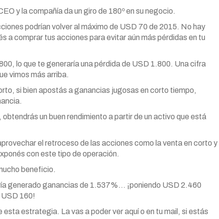
EO y la compañía da un giro de 180º en su negocio.
acciones podrían volver al máximo de USD 70 de 2015. No hay
vés a comprar tus acciones para evitar aún más pérdidas en tu
0, lo que te generaría una pérdida de USD 1.800. Una cifra
e vimos más arriba.
rto, si bien apostás a ganancias jugosas en corto tiempo,
nancia.
, obtendrás un buen rendimiento a partir de un activo que está
provechar el retroceso de las acciones como la venta en corto y
 exponés con este tipo de operación.
 mucho beneficio.
habría generado ganancias de 1.537%… ¡poniendo USD 2.460
de USD 160!
esta estrategia. La vas a poder ver aquí o en tu mail, si estás