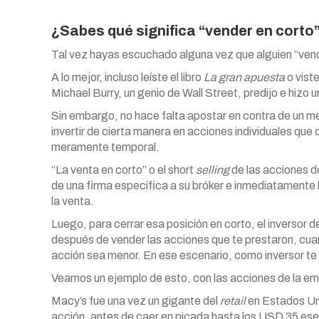
¿Sabes qué significa “vender en corto
Tal vez hayas escuchado alguna vez que alguien “vendió
A lo mejor, incluso leíste el libro
La gran apuesta
o vist
Michael Burry, un genio de Wall Street, predijo e hizo u
Sin embargo, no hace falta apostar en contra de un 
invertir de cierta manera en acciones individuales que 
meramente temporal.
“La venta en corto” o el short
selling
de las acciones d
de una firma específica a su bróker e inmediatamente 
la venta.
Luego, para cerrar esa posición en corto, el inversor
después de vender las acciones que te prestaron, cua
acción sea menor. En ese escenario, como inversor te 
Veamos un ejemplo de esto, con las acciones de la em
Macy’s fue una vez un gigante del
retail
en Estados Un
acción, antes de caer en picada hasta los USD 35 es