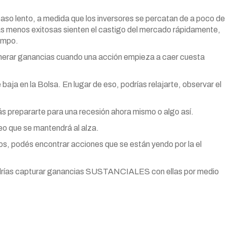
aso lento, a medida que los inversores se percatan de a poco de
rmas menos exitosas sienten el castigo del mercado rápidamente,
iempo.
enerar ganancias cuando una acción empieza a caer cuesta
aja en la Bolsa. En lugar de eso, podrías relajarte, observar el
s prepararte para una recesión ahora mismo o algo así.
eo que se mantendrá al alza.
gos, podés encontrar acciones que se están yendo por la el
odrías capturar ganancias SUSTANCIALES con ellas por medio