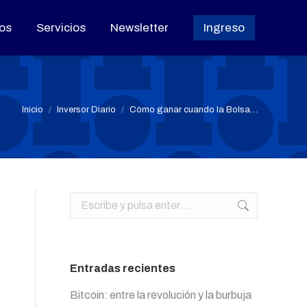
os
os
Servicios
Servicios
Newsletter
Newsletter
Ingreso
Ingreso
Estás aquí:
Inicio
Inversor Diario
Cómo ganar cuando la Bolsa…
Buscar:
Entradas recientes
Bitcoin: entre la revolución y la burbuja