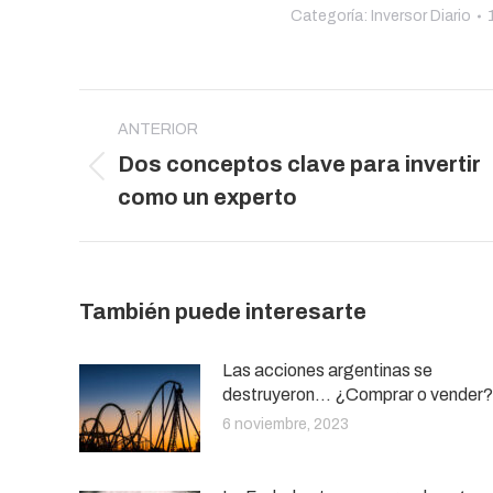
Categoría:
Inversor Diario
Navegación
entre
ANTERIOR
Dos conceptos clave para invertir
publicaciones
Publicación
como un experto
anterior:
También puede interesarte
Las acciones argentinas se
destruyeron… ¿Comprar o vender?
6 noviembre, 2023