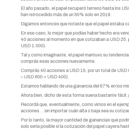
El año pasado, el papel recuperó terreno hasta los U
han retrocedido más de un 50% solo en 2019.
Digamos entonces que notaste que el papel estaba c
En ese caso, lo mejor que podías haber hecho era ve
40 acciones al momento en que cotizaban a USD 25, 
USD 1.000).
Tal y como imaginaste, el papel mantuvo su tendencia
comprás esas acciones nuevamente.
Comprás 40 acciones a USD 15, por un total de USD 
– USD 600 = USD 400).
Estamos hablando de una ganancia del 67% en los mi
Ahora bien, dicho de esta forma suena bastante fácil
Recordá que, eventualmente, como vimos en el ejemplo
acciones… sin importar cuán alta o baja sea su cotiza
Por lo tanto, la mayor cantidad de ganancias que podr
solo sería posible si la cotización del papel cayera ha