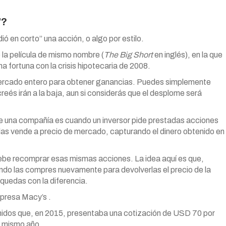
”?
 en corto” una acción, o algo por estilo.
e la película de mismo nombre (
The Big Short
en inglés), en la que
na fortuna con la crisis hipotecaria de 2008.
mercado entero para obtener ganancias. Puedes simplemente
creés irán a la baja, aun si considerás que el desplome será
e una compañía es cuando un inversor pide prestadas acciones
las vende a precio de mercado, capturando el dinero obtenido en
 debe recomprar esas mismas acciones. La idea aquí es que,
ndo las compres nuevamente para devolverlas el precio de la
quedas con la diferencia.
presa Macy’s .
idos que, en 2015, presentaba una cotización de USD 70 por
e mismo año.