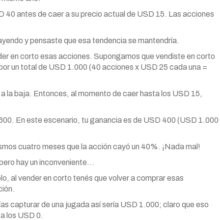
SD 40 antes de caer a su precio actual de USD 15. Las acciones
ayendo y pensaste que esa tendencia se mantendría.
nder en corto esas acciones. Supongamos que vendiste en corto
por un total de USD 1.000 (40 acciones x USD 25 cada una =
 a la baja. Entonces, al momento de caer hasta los USD 15,
600. En este escenario, tu ganancia es de USD 400 (USD 1.000
smos cuatro meses que la acción cayó un 40%. ¡Nada mal!
, pero hay un inconveniente…
, al vender en corto tenés que volver a comprar esas
ción.
ías capturar de una jugada así sería USD 1.000; claro que eso
sta los USD 0.