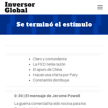
Se terminó el estímulo
Estás aquí:
Claro y contundente
La FED tenía razón
El apuro de China
Hacen una oferta por Paty
Constantini distribuye
0:30 | El mensaje de Jerome Powell
La guerra comercial ha sido nociva para los