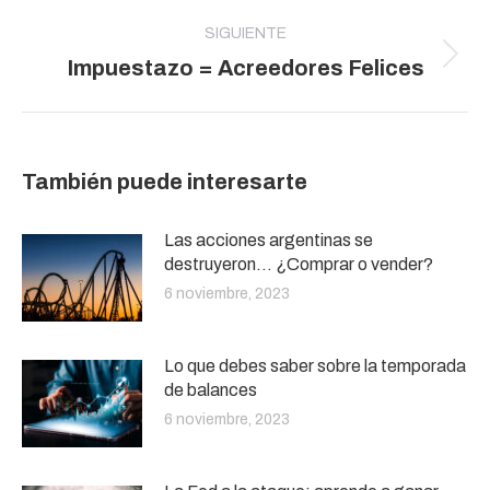
SIGUIENTE
Publicación
Impuestazo = Acreedores Felices
siguiente:
También puede interesarte
Las acciones argentinas se
destruyeron… ¿Comprar o vender?
6 noviembre, 2023
Lo que debes saber sobre la temporada
de balances
6 noviembre, 2023