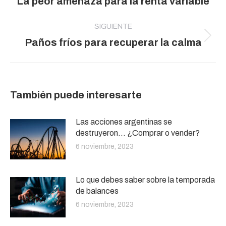
La peor amenaza para la renta variable
publicaciones
anterior:
SIGUIENTE
Publicación
Paños fríos para recuperar la calma
siguiente:
También puede interesarte
Las acciones argentinas se
destruyeron… ¿Comprar o vender?
6 noviembre, 2023
Lo que debes saber sobre la temporada
de balances
6 noviembre, 2023