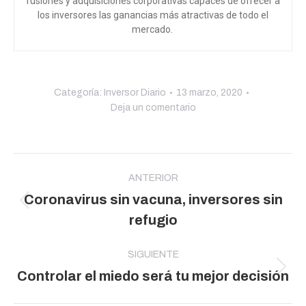
fusiones y adquisiciones corporativas capaces de ofrecer a
los inversores las ganancias más atractivas de todo el
mercado.
Categoría:
Inversor Diario
13 marzo, 2020
Deja un comentario
Navegación
entre
ANTERIOR
Coronavirus sin vacuna, inversores sin
publicaciones
Publicación
refugio
anterior:
SIGUIENTE
Publicación
Controlar el miedo será tu mejor decisión
siguiente: