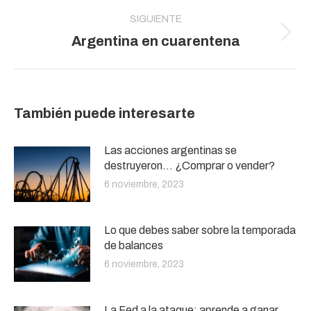
SIGUIENTE
Publicación
Argentina en cuarentena
siguiente:
También puede interesarte
Las acciones argentinas se
destruyeron… ¿Comprar o vender?
6 noviembre, 2023
Lo que debes saber sobre la temporada
de balances
6 noviembre, 2023
La Fed a la ataque: aprende a ganar