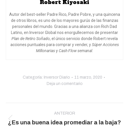
Robert Kiyosaki
Autor del best-seller Padre Rico, Padre Pobre, y una quincena
de otros libros, es uno de los mayores gurús de las finanzas
personales del mundo. Gracias a una alianza con Rich Dad
Latino, en Inversor Global nos enorgullecemos de presentar
Plan de Retiro Soñado
, el único servicio donde Robert revela
acciones puntuales para comprar y vender, y
Súper Acciones
Millonarias
y
Cash Flow semanal
.
Categoría:
Inversor Diario
11 marzo, 2020
Deja un comentario
Navegación
entre
ANTERIOR
Publicación
¿Es una buena idea promediar a la baja?
publicaciones
anterior: