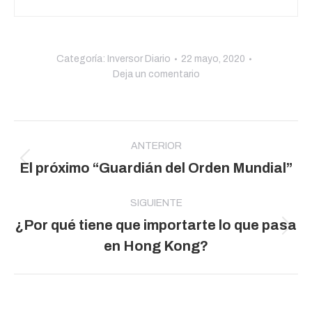
Categoría:
Inversor Diario
22 mayo, 2020
Deja un comentario
Navegación
entre
ANTERIOR
Publicación
El próximo “Guardián del Orden Mundial”
publicaciones
anterior:
SIGUIENTE
¿Por qué tiene que importarte lo que pasa
Publicación
en Hong Kong?
siguiente: