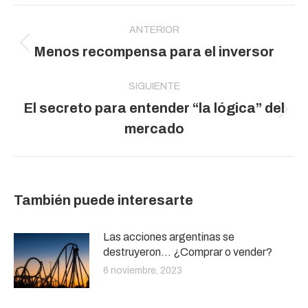
Navegación
entre
ANTERIOR
Publicación
Menos recompensa para el inversor
publicaciones
anterior:
SIGUIENTE
El secreto para entender “la lógica” del
Publicación
mercado
siguiente:
También puede interesarte
Las acciones argentinas se
destruyeron… ¿Comprar o vender?
6 noviembre, 2023