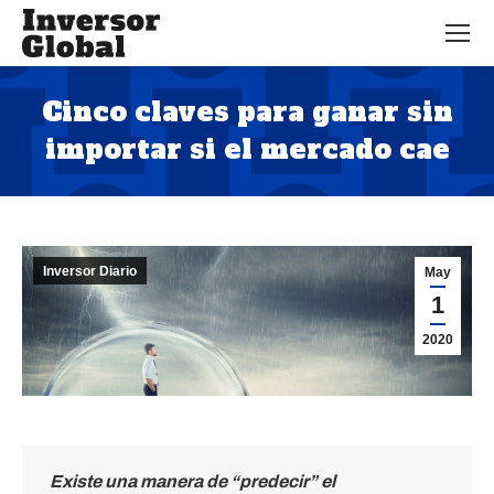
Cinco claves para ganar sin
importar si el mercado cae
Estás aquí:
Inversor Diario
May
1
2020
Existe una manera de “predecir” el