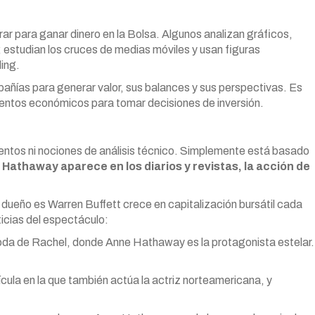
ar para ganar dinero en la Bolsa. Algunos analizan gráficos,
 estudian los cruces de medias móviles y usan figuras
ing.
añías para generar valor, sus balances y sus perspectivas. Es
entos económicos para tomar decisiones de inversión.
mentos ni nociones de análisis técnico. Simplemente está basado
Hathaway aparece en los diarios y revistas, la acción de
 dueño es Warren Buffett crece en capitalización bursátil cada
ticias del espectáculo:
 Boda de Rachel, donde Anne Hathaway es la protagonista estelar.
ícula en la que también actúa la actriz norteamericana, y