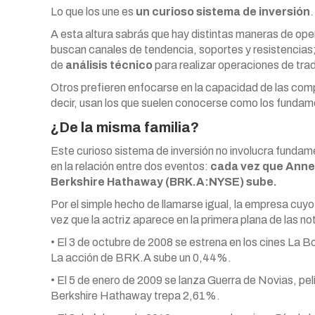
Lo que los une es
un curioso sistema de inversión
.
A esta altura sabrás que hay distintas maneras de oper
buscan canales de tendencia, soportes y resistencias;
de
análisis técnico
para realizar operaciones de trad
Otros prefieren enfocarse en la capacidad de las comp
decir, usan los que suelen conocerse como los fundam
¿De la misma familia?
Este curioso sistema de inversión no involucra funda
en la relación entre dos eventos:
cada vez que Anne 
Berkshire Hathaway (BRK.A:NYSE) sube.
Por el simple hecho de llamarse igual, la empresa cuyo
vez que la actriz aparece en la primera plana de las no
• El 3 de octubre de 2008 se estrena en los cines La
La acción de BRK.A sube un 0,44%.
• El 5 de enero de 2009 se lanza Guerra de Novias, pel
Berkshire Hathaway trepa 2,61%.