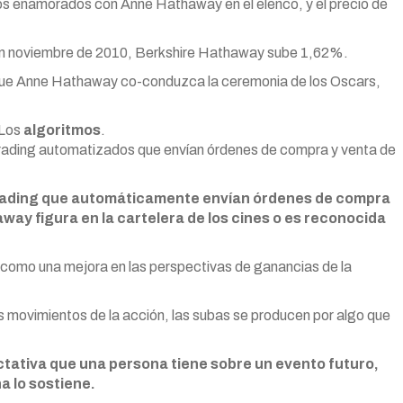
 los enamorados con Anne Hathaway en el elenco, y el precio de
 en noviembre de 2010, Berkshire Hathaway sube 1,62%.
or a que Anne Hathaway co-conduzca la ceremonia de los Oscars,
 Los
algoritmos
.
rading automatizados que envían órdenes de compra y venta de
rading que automáticamente envían órdenes de compra
ay figura en la cartelera de los cines o es reconocida
, como una mejora en las perspectivas de ganancias de la
os movimientos de la acción, las subas se producen por algo que
ctativa que una persona tiene sobre un evento futuro,
a lo sostiene.