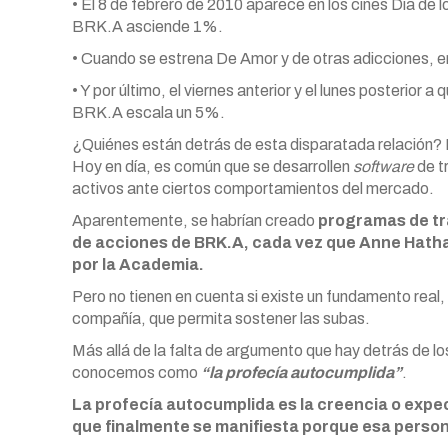
• El 8 de febrero de 2010 aparece en los cines Día de
BRK.A asciende 1%.
• Cuando se estrena De Amor y de otras adicciones,
• Y por último, el viernes anterior y el lunes posteri
BRK.A escala un 5%.
¿Quiénes están detrás de esta disparatada relación?
Hoy en día, es común que se desarrollen
software
de t
activos ante ciertos comportamientos del mercado.
Aparentemente, se habrían creado
programas de t
de acciones de BRK.A, cada vez que Anne Hathaw
por la Academia.
Pero no tienen en cuenta si existe un fundamento real
compañía, que permita sostener las subas.
Más allá de la falta de argumento que hay detrás de l
conocemos como
“la profecía autocumplida”
.
La profecía autocumplida es la creencia o expe
que finalmente se manifiesta porque esa person