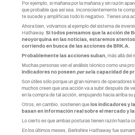
Por ejemplo, si mañana por la mañana y sin razón apare
que probable que así sea. Inconscientemente te compor
te sucede y amplificas todo lo negativo. Tienes una ac
Ahora bien, volvamos al ejemplo del sistema de invers
Hathaway.
Si todos pensamos que la acción de B
neoyorquina en las noticias, estaremos atentos 
corriendo en busca de las acciones de BRK.A.
Probablemente las acciones suban,
más allá del
Muchas personas ven el análisis técnico como una pr
indicadores no poseen
per se
la capacidad de pr
Son útiles sólo porque un gran número de operadores l
muchos creen que una acción va a subir después de ver
en la compra de tal acción, empujando hacia arriba su 
Otros, en cambio, sostienen que
los indicadores y l
basan en información real sobre el mercado y l
Lo cierto es que ambas posturas tienen razón hasta ci
En los últimos meses, Berkshire Hathaway fue sumam