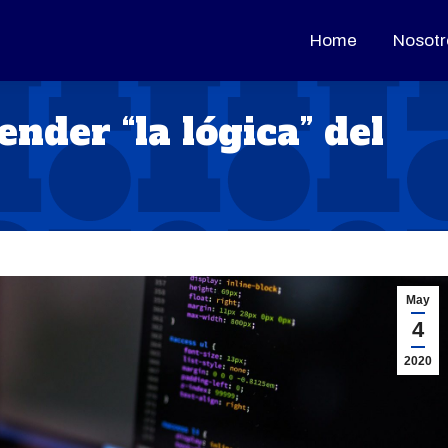
Home
Home
Nosotr
Nosotr
ender “la lógica” del
May
4
2020