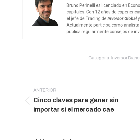
Bruno Perinelli es licenciado en Eco
capitales. Con 12 años de experienc
el jefe de Trading de
Inversor Global
y
Actualmente participa como analist
publica regularmente consejos de in
Categoría:
Inversor Diario
Navegación
entre
ANTERIOR
Cinco claves para ganar sin
publicaciones
Publicación
importar si el mercado cae
anterior: