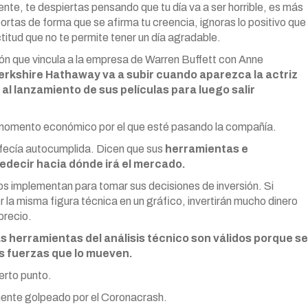
nte, te despiertas pensando que tu día va a ser horrible, es más
tas de forma que se afirma tu creencia, ignoras lo positivo que
titud que no te permite tener un día agradable.
ión que vincula a la empresa de Warren Buffett con Anne
erkshire Hathaway va a subir cuando aparezca la actriz
al lanzamiento de sus películas para luego salir
 momento económico por el que esté pasando la compañía.
ofecía autocumplida. Dicen que sus
herramientas e
edecir hacia dónde irá el mercado.
os implementan para tomar sus decisiones de inversión. Si
 la misma figura técnica en un gráfico, invertirán mucho dinero
precio.
as herramientas del análisis técnico son válidos porque se
as fuerzas que lo mueven.
erto punto.
ente golpeado por el Coronacrash.