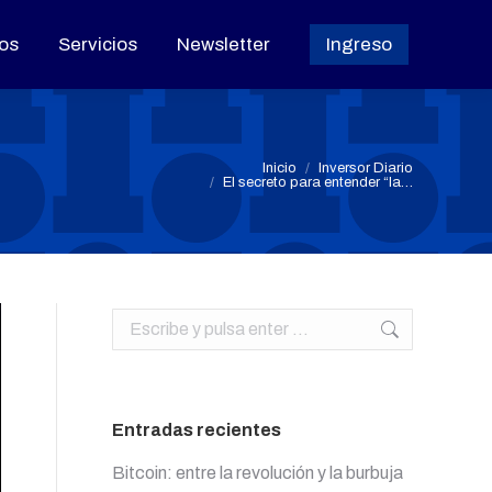
os
os
Servicios
Servicios
Newsletter
Newsletter
Ingreso
Ingreso
Estás aquí:
Inicio
Inversor Diario
El secreto para entender “la…
Buscar:
Entradas recientes
Bitcoin: entre la revolución y la burbuja