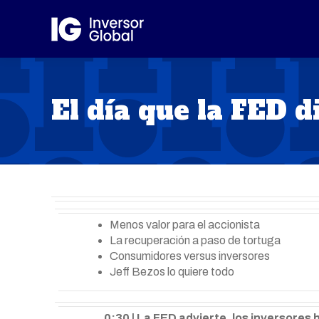
El día que la FED di
Menos valor para el accionista
La recuperación a paso de tortuga
Consumidores versus inversores
Jeff Bezos lo quiere todo
0:30 | La FED advierte, los inversores