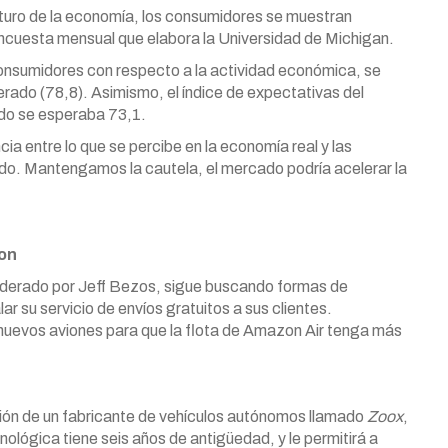
uturo de la economía, los consumidores se muestran
encuesta mensual que elabora la Universidad de Michigan.
 consumidores con respecto a la actividad económica, se
erado (78,8). Asimismo, el índice de expectativas del
ndo se esperaba 73,1.
a entre lo que se percibe en la economía real y las
ado. Mantengamos la cautela, el mercado podría acelerar la
zon
 liderado por Jeff Bezos, sigue buscando formas de
ar su servicio de envíos gratuitos a sus clientes.
uevos aviones para que la flota de Amazon Air tenga más
ión de un fabricante de vehículos autónomos llamado
Zoox
,
lógica tiene seis años de antigüedad, y le permitirá a