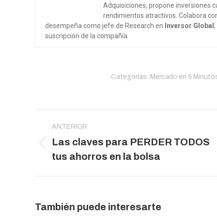
Adquisiciones, propone inversiones ca
rendimientos atractivos. Colabora co
desempeña como jefe de Research en
Inversor Global
suscripción de la compañía
Categorías:
Mercado en 5 Minuto
Navegación
entre
ANTERIOR
Las claves para PERDER TODOS
publicaciones
Publicación
tus ahorros en la bolsa
anterior:
También puede interesarte