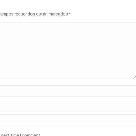
s campos requeridos están marcados
*
e next time I comment.