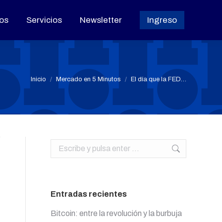
os
os
Servicios
Servicios
Newsletter
Newsletter
Ingreso
Ingreso
Estás aquí:
Inicio
Mercado en 5 Minutos
El día que la FED…
Buscar:
Entradas recientes
Bitcoin: entre la revolución y la burbuja