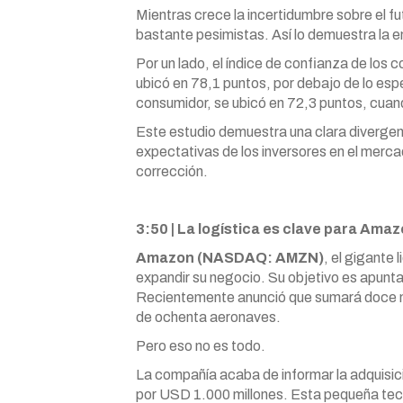
Mientras crece la incertidumbre sobre el f
bastante pesimistas. Así lo demuestra la 
Por un lado, el índice de confianza de los
ubicó en 78,1 puntos, por debajo de lo esp
consumidor, se ubicó en 72,3 puntos, cua
Este estudio demuestra una clara divergenci
expectativas de los inversores en el merc
corrección.
3:50 | La logística es clave para Ama
Amazon (NASDAQ: AMZN)
, el gigante
expandir su negocio. Su objetivo es apuntal
Recientemente anunció que sumará doce n
de ochenta aeronaves.
Pero eso no es todo.
La compañía acaba de informar la adquisic
por USD 1.000 millones. Esta pequeña tecno