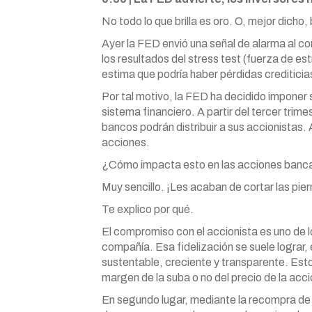
No todo lo que brilla es oro. O, mejor dicho, 
Ayer la FED envió una señal de alarma al co
los resultados del stress test (fuerza de e
estima que podría haber pérdidas creditici
Por tal motivo, la FED ha decidido imponer 
sistema financiero. A partir del tercer trime
bancos podrán distribuir a sus accionistas.
acciones.
¿Cómo impacta esto en las acciones banc
Muy sencillo. ¡Les acaban de cortar las pier
Te explico por qué.
El compromiso con el accionista es uno de 
compañía. Esa fidelización se suele lograr, e
sustentable, creciente y transparente. Esto
margen de la suba o no del precio de la acci
En segundo lugar, mediante la recompra de