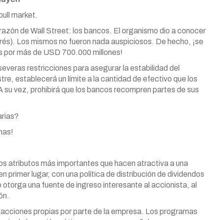
bull market.
razón de Wall Street: los bancos. El organismo dio a conocer
strés). Los mismos no fueron nada auspiciosos. De hecho, ¡se
as por más de USD 700.000 millones!
severas restricciones para asegurar la estabilidad del
stre, establecerá un límite a la cantidad de efectivo que los
 A su vez, prohibirá que los bancos recompren partes de sus
arias?
nas!
los atributos más importantes que hacen atractiva a una
n primer lugar, con una política de distribución de dividendos
 otorga una fuente de ingreso interesante al accionista, al
ón.
 acciones propias por parte de la empresa. Los programas