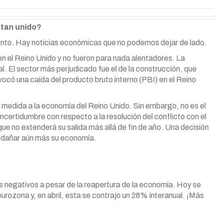
 tan unido?
to. Hay noticias económicas que no podemos dejar de lado.
en el Reino Unido y no fueron para nada alentadores. La
l. El sector más perjudicado fue el de la construcción, que
có una caída del producto bruto interno (PBI) en el Reino
medida a la economía del Reino Unido. Sin embargo, no es el
certidumbre con respecto a la resolución del conflicto con el
 que no extenderá su salida más allá de fin de año. Una decisión
a dañar aún más su economía.
 negativos a pesar de la reapertura de la economía. Hoy se
 eurozona y, en abril, esta se contrajo un 28% interanual. ¡Más