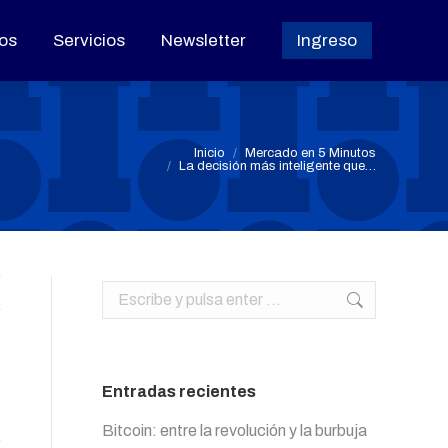
os
os
Servicios
Servicios
Newsletter
Newsletter
Ingreso
Ingreso
Estás aquí:
Inicio
Mercado en 5 Minutos
La decisión más inteligente que…
Buscar:
Entradas recientes
Bitcoin: entre la revolución y la burbuja