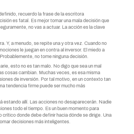
finido, recuerdo la frase de la escritora
sión es fatal. Es mejor tomar una mala decisión que
 seguramente, no vas a actuar. La acción es la clave
. Y, a menudo, se repite una y otra vez. Cuando no
ociones le juegan en contra al inversor. El miedo a
 Probablemente, no tome ninguna decisión.
arie, esto no es tan malo. No digo que sea un mal
 las cosas cambian. Muchas veces, es esa misma
iones de inversión. Por tal motivo, en un contexto tan
 una tendencia firme puede ser mucho más
á estando allí. Las acciones no desaparecerán. Nadie
ciones todo el tiempo. Es un buen momento para
o crítico donde debe definir hacia dónde se dirige. Una
tomar decisiones más inteligentes.