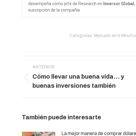
desempeña como jefe de Research en
Inversor Global
suscripción de la compañía
Categorías:
Mercado en 5 Minuto
Navegación
entre
ANTERIOR
Cómo llevar una buena vida… y
publicaciones
Publicación
buenas inversiones también
anterior:
También puede interesarte
La mejor manera de comprar dólar