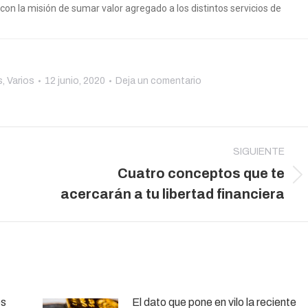
, con la misión de sumar valor agregado a los distintos servicios de
s
,
Varios
12 junio, 2020
Deja un comentario
SIGUIENTE
Cuatro conceptos que te
Publicación
acercarán a tu libertad financiera
siguiente:
es
El dato que pone en vilo la reciente