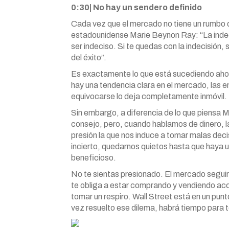
0:30| No hay un sendero definido
Cada vez que el mercado no tiene un rumbo de
estadounidense Marie Beynon Ray: “La indeci
ser indeciso. Si te quedas con la indecisión,
del éxito”.
Es exactamente lo que está sucediendo ahora
hay una tendencia clara en el mercado, las em
equivocarse lo deja completamente inmóvil.
Sin embargo, a diferencia de lo que piensa M
consejo, pero, cuando hablamos de dinero,
presión la que nos induce a tomar malas decis
incierto, quedarnos quietos hasta que haya
beneficioso.
No te sientas presionado. El mercado seguir
te obliga a estar comprando y vendiendo ac
tomar un respiro. Wall Street está en un punt
vez resuelto ese dilema, habrá tiempo para 