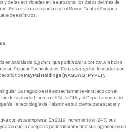
s y de las actividades en la eurozona, los datos del mes de
. Esta es la razón por la cual el Banco Central Europeo
quete de estímulos.
lsa
da en análisis de
big data
, que podría salir a cotizar a la bolsa
nidense Palantir Technologies. Esta
start-up
fue fundada hace
xbecarios de
PayPal Holdings (NASDAQ: PYPL)
y
singular. Su negocio está estrechamente vinculado con el
ias de seguridad, como el FBI, la CIA y el Departamento de
ñía, la tecnología de Palantir es suficiente para atacar y
ctativa con esta empresa. En 2019, incrementó un 24% sus
oyectan que la compañía podría incrementar sus ingresos en un