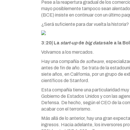
Pese a la reapertura gradual de los comercio
mayo posiblemente tampoco sean alentadores
(BCE) insiste en continuar con un último pa
¿Será suficiente para dar vuelta la historia?
3:20| La
start-up
de
big data
sale a la Bo
Volvamos a los mercados.
Hay una compañía de
software
, especializa
antes de fin de año. Se trata de la estadou
siete años, en California, por un grupo de e
científicos de Stanford.
Esta compañía tiene una particularidad muy 
Gobierno de Estados Unidos y con las agenc
Defensa. De hecho, según el CEO de la compa
acabar con el terrorismo.
Más allá de lo anterior, hay una gran expe
ingresos. Hacia adelante, los inversores pr