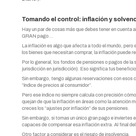
Tomando el control: inflación y solven
Hay un par de cosas más que debes tener en cuenta al 
GRAN pago…
La inflación es algo que afecta a todo el mundo, pero
los bienes que necesitan comprar, la inflación puede red
Por lo general, los fondos de pensiones o pagos de la s
jurisdicción en jurisdicción). Eso significa tus benefic
Sin embargo, tengo algunas reservaciones con esos cá
“índice de precios al consumidor”.
Pero ese índice no siempre calcula con precisión cómo
quejan de que la inflación en áreas como la atención mé
creces los “ajustes por inflación” de sus pensiones.
Sin embargo, si tomas un único gran pago e inviertes 
capaces de compensar esa inflación extra. Al final del 
Otro factor a considerar es el riesgo de insolvencia.