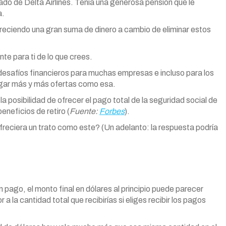
rado de Delta Airlines. Tenía una generosa pensión que le
a.
reciendo una gran suma de dinero a cambio de eliminar estos
e para ti de lo que crees.
 desafíos financieros para muchas empresas e incluso para los
egar más y más ofertas como esa.
 posibilidad de ofrecer el pago total de la seguridad social de
eneficios de retiro (
Fuente:
Forbes
).
ofreciera un trato como este? (Un adelanto: la respuesta podría
pago, el monto final en dólares al principio puede parecer
 la cantidad total que recibirías si eliges recibir los pagos