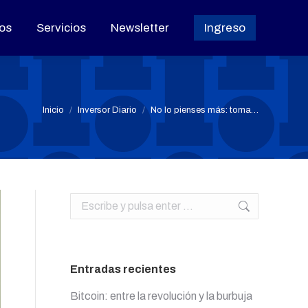
os
os
Servicios
Servicios
Newsletter
Newsletter
Ingreso
Ingreso
Estás aquí:
Inicio
Inversor Diario
No lo pienses más: toma…
Buscar:
Entradas recientes
Bitcoin: entre la revolución y la burbuja