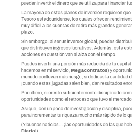
pueden invertir el dinero que se utiliza para financiar t
La mayoría de estos planes de inversión requieren que
Tesoro estadounidense, los cuales ofrecen rendimiento
muy difícil a las cuentas de retiro más grandes genera
plazo.
Sin embargo, al ser un inversor global, puedes distrib
que distribuyen ingresos lucrativos. Además, esta est
acciones en cuestión van al alza con el tiempo.
Puedes invertir una porción más reducida de tu capit
hacemos en mi servicio,
Megacontratos
) y oportun
menudo conllevan más riesgo, si dedicas la cantidad d
¡cuando estas jugadas salen bien, dan resultados eno
Por último, si eres lo suficientemente disciplinado c
oportunidades como el retroceso que tuvo el mercado
Así que, con un poco de investigación y disciplina, pu
para incrementar tu riqueza mucho más rápido de lo que
(Y buenas noticias… ¡las oportunidades de las que h
Diario
!).