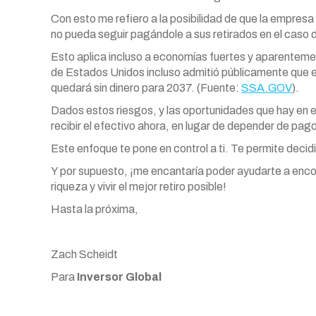
Con esto me refiero a la posibilidad de que la empresa 
no pueda seguir pagándole a sus retirados en el caso
Esto aplica incluso a economías fuertes y aparentemen
de Estados Unidos incluso admitió públicamente que e
quedará sin dinero para 2037. (Fuente:
SSA.GOV
).
Dados estos riesgos, y las oportunidades que hay en e
recibir el efectivo ahora, en lugar de depender de pag
Este enfoque te pone en control a ti. Te permite decidi
Y por supuesto, ¡me encantaría poder ayudarte a encon
riqueza y vivir el mejor retiro posible!
Hasta la próxima,
Zach Scheidt
Para
Inversor Global