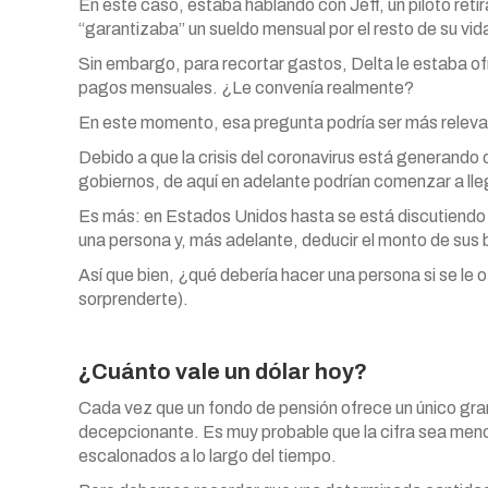
En este caso, estaba hablando con Jeff, un piloto reti
“garantizaba” un sueldo mensual por el resto de su vid
Sin embargo, para recortar gastos, Delta le estaba of
pagos mensuales. ¿Le convenía realmente?
En este momento, esa pregunta podría ser más relevant
Debido a que la crisis del coronavirus está generando
gobiernos, de aquí en adelante podrían comenzar a ll
Es más: en Estados Unidos hasta se está discutiendo la
una persona y, más adelante, deducir el monto de sus b
Así que bien, ¿qué debería hacer una persona si se le 
sorprenderte).
¿Cuánto vale un dólar hoy?
Cada vez que un fondo de pensión ofrece un único gran 
decepcionante. Es muy probable que la cifra sea menor a
escalonados a lo largo del tiempo.