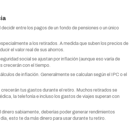
cia
decidir entre los pagos de un fondo de pensiones o un único
 especialmente a los retirados. A medida que suben los precios de
ucir el valor real de sus ahorros.
eguridad social se ajustan por inflación (aunque eso varía de
ios crecerán con el tiempo.
lculos de inflación. Generalmente se calculan según el IPC o el
 crecerán tus gastos durante el retiro. Muchos retirados se
dica, la telefonía e incluso los gastos de viajes superan con
el dinero sabiamente, deberías poder generar rendimientos
día, esto te da más dinero para usar durante tu retiro.