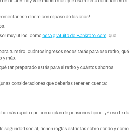
 de dólares hoy vale mucho más que esa misma cantidad en el
crementar ese dinero con el paso de los años!
os.
 ser muy útiles, como
esta gratuita de Bankrate.com
, que
ra tu retiro, cuántos ingresos necesitarás para ese retiro, qué
s y más.
ué tan preparado estás para el retiro y cuántos ahorros
lgunas consideraciones que deberías tener en cuenta:
o más rápido que con un plan de pensiones típico. ¡Y eso te da
de seguridad social, tienen reglas estrictas sobre dónde y cómo