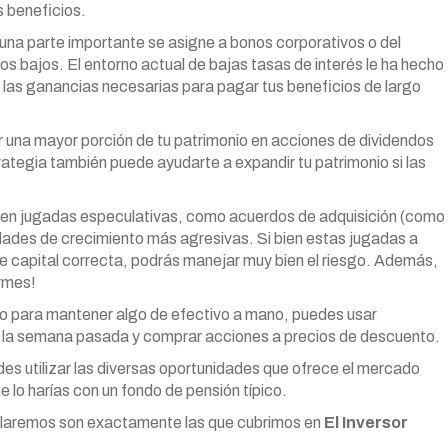
us beneficios.
 una parte importante se asigne a bonos corporativos o del
s bajos. El entorno actual de bajas tasas de interés le ha hecho
r las ganancias necesarias para pagar tus beneficios de largo
uir una mayor porción de tu patrimonio en acciones de dividendos
rategia también puede ayudarte a expandir tu patrimonio si las
al en jugadas especulativas, como acuerdos de adquisición (como
idades de crecimiento más agresivas. Si bien estas jugadas a
e capital correcta, podrás manejar muy bien el riesgo. Además,
rmes!
omo para mantener algo de efectivo a mano, puedes usar
 la semana pasada y comprar acciones a precios de descuento.
edes utilizar las diversas oportunidades que ofrece el mercado
 lo harías con un fondo de pensión típico.
ablaremos son exactamente las que cubrimos en
El Inversor