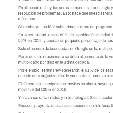
En el mundo de hoy, los seres humanos, la tecnología
resolución de problemas. Esto hace que nuestras vida
más ricas.
Sin embargo, es fácil subestimar el ritmo del progreso
En la actualidad, casi el 60% de la población mundial t
50% en 2018, y apenas un pequeño porcentaje de noso
Solo el número de búsquedas en Google se ha multiplic
Parte de este crecimiento se debe al aumento de la vel
multiplicado por diez en la última década.
Por ejemplo: según Pew Research, el 81% de los es
cuando esta organización de encuestas comenzó a ha
El número de suscripciones móviles es ahora mayor que 
móvil fue del 108% en 2019.
Y el avance de las redes y la tecnología 5G solo acele
Ericsson proyecta que las suscripciones de telefonía 