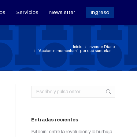
os
os
Servicios
Servicios
Newsletter
Newsletter
Ingreso
Ingreso
Estás aquí:
Inicio
Inversor Diario
“Acciones momentum”: por qué sumarlas…
Buscar:
Entradas recientes
Bitcoin: entre la revolución y la burbuja