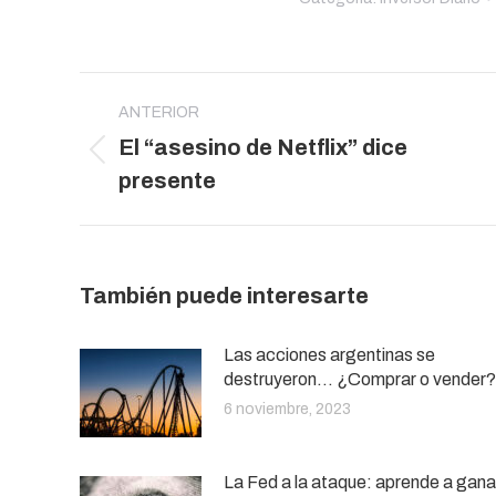
Navegación
entre
ANTERIOR
El “asesino de Netflix” dice
publicaciones
Publicación
presente
anterior:
También puede interesarte
Las acciones argentinas se
destruyeron… ¿Comprar o vender?
6 noviembre, 2023
La Fed a la ataque: aprende a gana