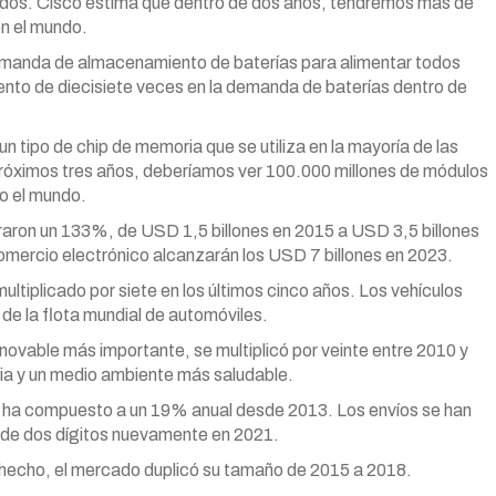
ados. Cisco estima que dentro de dos años, tendremos más de
en el mundo.
demanda de almacenamiento de baterías para alimentar todos
nto de diecisiete veces en la demanda de baterías dentro de
tipo de chip de memoria que se utiliza en la mayoría de las
 próximos tres años, deberíamos ver 100.000 millones de módulos
o el mundo.
raron un 133%, de USD 1,5 billones en 2015 a USD 3,5 billones
omercio electrónico alcanzarán los USD 7 billones en 2023.
multiplicado por siete en los últimos cinco años. Los vehículos
e la flota mundial de automóviles.
enovable más importante, se multiplicó por veinte entre 2010 y
ia y un medio ambiente más saludable.
e ha compuesto a un 19% anual desde 2013. Los envíos se han
 de dos dígitos nuevamente en 2021.
hecho, el mercado duplicó su tamaño de 2015 a 2018.