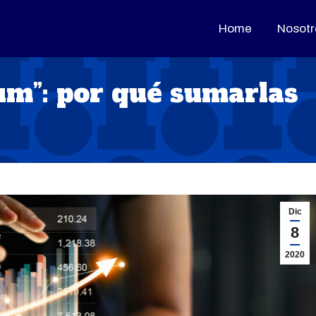
Home
Home
Nosotr
Nosotr
m”: por qué sumarlas
Dic
8
2020