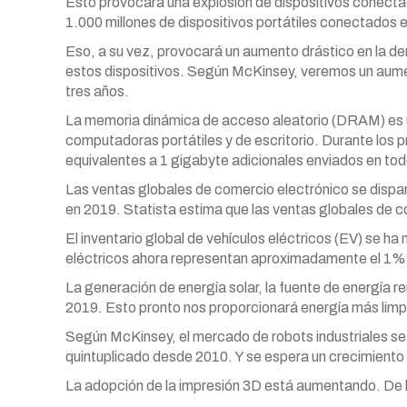
Esto provocará una explosión de dispositivos conect
1.000 millones de dispositivos portátiles conectados 
Eso, a su vez, provocará un aumento drástico en la 
estos dispositivos. Según McKinsey, veremos un aume
tres años.
La memoria dinámica de acceso aleatorio (DRAM) es un 
computadoras portátiles y de escritorio. Durante los
equivalentes a 1 gigabyte adicionales enviados en tod
Las ventas globales de comercio electrónico se dispa
en 2019. Statista estima que las ventas globales de c
El inventario global de vehículos eléctricos (EV) se ha 
eléctricos ahora representan aproximadamente el 1% d
La generación de energía solar, la fuente de energía r
2019. Esto pronto nos proporcionará energía más limp
Según McKinsey, el mercado de robots industriales s
quintuplicado desde 2010. Y se espera un crecimiento
La adopción de la impresión 3D está aumentando. De 