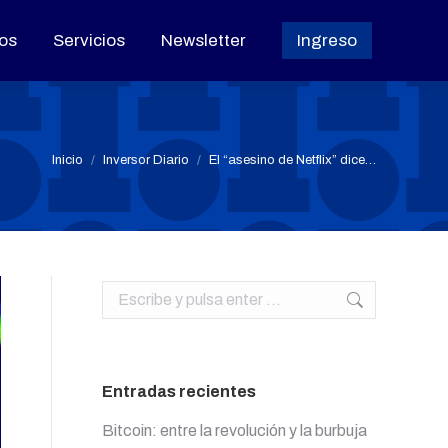
os
os
Servicios
Servicios
Newsletter
Newsletter
Ingreso
Ingreso
Estás aquí:
Inicio
Inversor Diario
El “asesino de Netflix” dice…
Buscar:
Entradas recientes
Bitcoin: entre la revolución y la burbuja