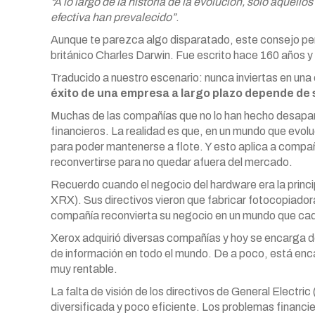
“A lo largo de la historia de la evolución, sólo aquel
efectiva han prevalecido”
.
Aunque te parezca algo disparatado, este consejo pe
británico Charles Darwin. Fue escrito hace 160 años y
Traducido a nuestro escenario: nunca inviertas en una
éxito de una empresa a largo plazo depende de 
Muchas de las compañías que no lo han hecho desapar
financieros. La realidad es que, en un mundo que evol
para poder mantenerse a flote. Y esto aplica a compa
reconvertirse para no quedar afuera del mercado.
Recuerdo cuando el negocio del hardware era la princ
XRX). Sus directivos vieron que fabricar fotocopiadora
compañía reconvierta su negocio en un mundo que cada
Xerox adquirió diversas compañías y hoy se encarga de
de información en todo el mundo. De a poco, está enca
muy rentable.
La falta de visión de los directivos de General Electr
diversificada y poco eficiente. Los problemas financ