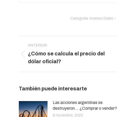
Categoría:
Inversor Diario
Navegación
entre
ANTERIOR
¿Cómo se calcula el precio del
publicaciones
Publicación
dólar oficial?
anterior:
También puede interesarte
Las acciones argentinas se
destruyeron… ¿Comprar o vender?
6 noviembre, 2023