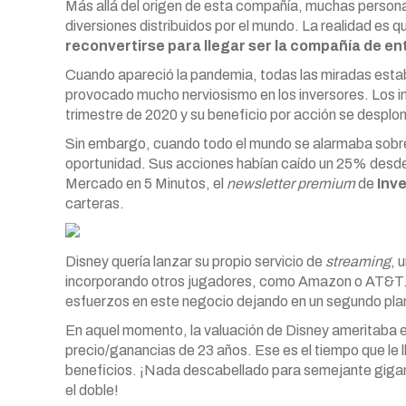
Más allá del origen de esta compañía, muchas persona
diversiones distribuidos por el mundo. La realidad es
reconvertirse para llegar ser la compañía de e
Cuando apareció la pandemia, todas las miradas estab
provocado mucho nerviosismo en los inversores. Los i
trimestre de 2020 y su beneficio por acción se despl
Sin embargo, cuando todo el mundo se alarmaba sobre 
oportunidad. Sus acciones habían caído un 25% desd
Mercado en 5 Minutos, el
newsletter premium
de
Inve
carteras.
Disney quería lanzar su propio servicio de
streaming
, 
incorporando otros jugadores, como Amazon o AT&T. 
esfuerzos en este negocio dejando en un segundo plano
En aquel momento, la valuación de Disney ameritaba e
precio/ganancias de 23 años. Ese es el tiempo que le l
beneficios. ¡Nada descabellado para semejante gigan
el doble!