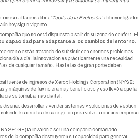
los que aprendieron a improvisar y a colaborar de manera más
rtenece al famoso libro
“Teoría de la Evolución”
del investigador
 aún hoy sigue vigente.
 compañía que no está dispuesta a salir de su zona de confort.
El
su capacidad para adaptarse a los cambios del entorno.
ecieron o están tratando de subsistir con enormes problemas
uciona día a día, la innovación es prácticamente una necesidad
ñías de cualquier tamaño. Hasta las de gran porte deben
ipal fuente de ingresos de Xerox Holdings Corporation (NYSE:
s y máquinas de fax no era muy beneficioso y eso llevó a que la
 día se tornaba más digital.
 diseñar, desarrollar y vender sistemas y soluciones de gestión
rrilando las riendas de su negocio para volver a ser una empresa
ic (NYSE: GE) la llevaron a ser una compañía demasiado
ieros de la compañía destruyeron su capacidad para generar