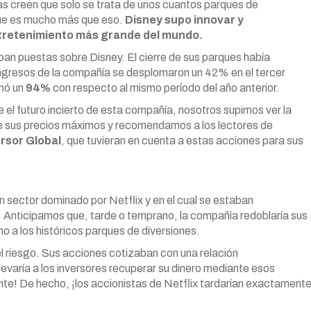
s creen que solo se trata de unos cuantos parques de
 que es mucho más que eso.
Disney supo innovar y
ntretenimiento más grande del mundo.
an puestas sobre Disney. El cierre de sus parques había
ngresos de la compañía se desplomaron un 42% en el tercer
omó un
94%
con respecto al mismo período del año anterior.
el futuro incierto de esta compañía, nosotros supimos ver la
e sus precios máximos y recomendamos a los lectores de
rsor Global
, que tuvieran en cuenta a estas acciones para sus
un sector dominado por Netflix y en el cual se estaban
Anticipamos que, tarde o temprano, la compañía redoblaría sus
 a los históricos parques de diversiones.
l riesgo. Sus acciones cotizaban con una relación
levaría a los inversores recuperar su dinero mediante esos
te! De hecho, ¡los accionistas de Netflix tardarían exactament