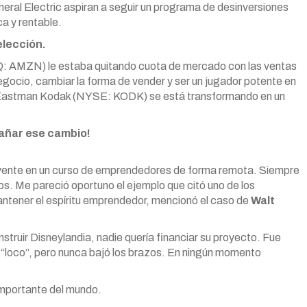
neral Electric aspiran a seguir un programa de desinversiones
a y rentable.
elección.
MZN) le estaba quitando cuota de mercado con las ventas
negocio, cambiar la forma de vender y ser un jugador potente en
ía Eastman Kodak (NYSE: KODK) se está transformando en un
añar ese cambio!
oyente en un curso de emprendedores de forma remota. Siempre
s. Me pareció oportuno el ejemplo que citó uno de los
antener el espíritu emprendedor, mencionó el caso de
Walt
nstruir Disneylandia, nadie quería financiar su proyecto. Fue
 “loco”, pero nunca bajó los brazos. En ningún momento
importante del mundo.