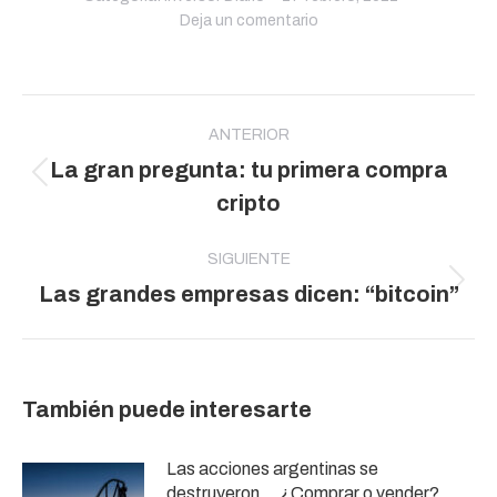
Deja un comentario
Navegación
entre
ANTERIOR
La gran pregunta: tu primera compra
publicaciones
Publicación
cripto
anterior:
SIGUIENTE
Publicación
Las grandes empresas dicen: “bitcoin”
siguiente:
También puede interesarte
Las acciones argentinas se
destruyeron… ¿Comprar o vender?