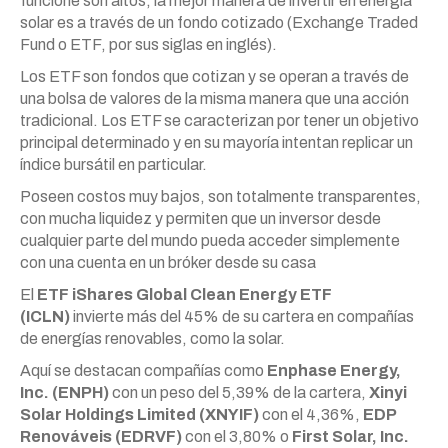
funcione son altos, la mejor manera de invertir en energía
solar es a través de un fondo cotizado (Exchange Traded
Fund o ETF, por sus siglas en inglés).
Los ETF son fondos que cotizan y se operan a través de
una bolsa de valores de la misma manera que una acción
tradicional. Los ETF se caracterizan por tener un objetivo
principal determinado y en su mayoría intentan replicar un
índice bursátil en particular.
Poseen costos muy bajos, son totalmente transparentes,
con mucha liquidez y permiten que un inversor desde
cualquier parte del mundo pueda acceder simplemente
con una cuenta en un bróker desde su casa
El
ETF iShares Global Clean Energy ETF
(ICLN)
invierte más del 45% de su cartera en compañías
de energías renovables, como la solar.
Aquí se destacan compañías como
Enphase Energy,
Inc. (ENPH)
con un peso del 5,39% de la cartera,
Xinyi
Solar Holdings Limited (XNYIF)
con el 4,36%,
EDP
Renováveis (EDRVF)
con el 3,80% o
First Solar, Inc.