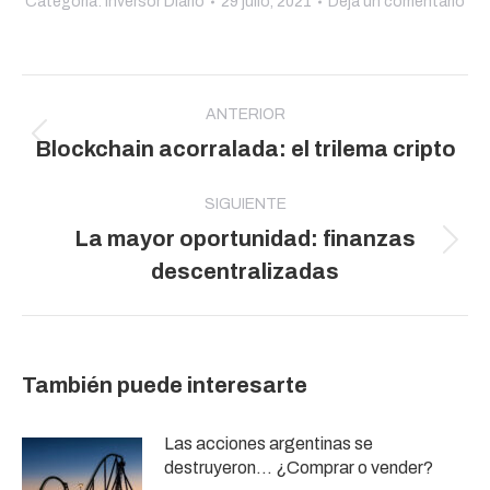
Categoría:
Inversor Diario
29 julio, 2021
Deja un comentario
Navegación
entre
ANTERIOR
Publicación
Blockchain acorralada: el trilema cripto
publicaciones
anterior:
SIGUIENTE
La mayor oportunidad: finanzas
Publicación
descentralizadas
siguiente:
También puede interesarte
Las acciones argentinas se
destruyeron… ¿Comprar o vender?