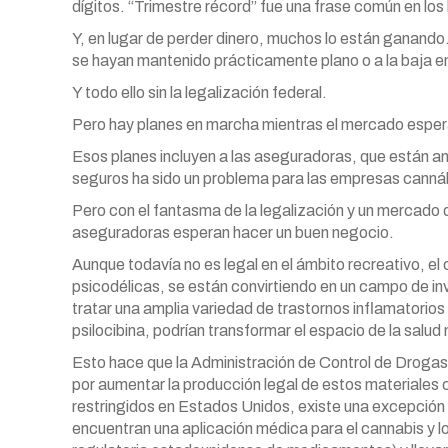
dígitos. “Trimestre récord” fue una frase común en los 
Y, en lugar de perder dinero, muchos lo están ganando.
se hayan mantenido prácticamente plano o a la baja en
Y todo ello sin la legalización federal.
Pero hay planes en marcha mientras el mercado espera
Esos planes incluyen a las aseguradoras, que están ans
seguros ha sido un problema para las empresas cannáb
Pero con el fantasma de la legalización y un mercado
aseguradoras esperan hacer un buen negocio.
Aunque todavía no es legal en el ámbito recreativo, e
psicodélicas, se están convirtiendo en un campo de inv
tratar una amplia variedad de trastornos inflamatorio
psilocibina, podrían transformar el espacio de la salud
Esto hace que la Administración de Control de Drogas
por aumentar la producción legal de estos materiales
restringidos en Estados Unidos, existe una excepción 
encuentran una aplicación médica para el cannabis y l