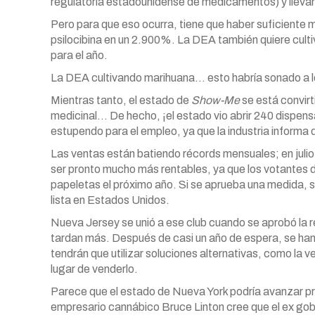
regulatoria estadounidense de medicamentos) y llevarl
Pero para que eso ocurra, tiene que haber suficiente 
psilocibina en un 2.900%. La DEA también quiere cult
para el año.
La DEA cultivando marihuana… esto habría sonado a 
Mientras tanto, el estado de
Show-Me
se está convirt
medicinal… De hecho, ¡el estado vio abrir 240 dispens
estupendo para el empleo, ya que la industria informa
Las ventas están batiendo récords mensuales; en julio
ser pronto mucho más rentables, ya que los votantes d
papeletas el próximo año. Si se aprueba una medida, s
lista en Estados Unidos.
Nueva Jersey se unió a ese club cuando se aprobó la re
tardan más. Después de casi un año de espera, se han 
tendrán que utilizar soluciones alternativas, como la v
lugar de venderlo.
Parece que el estado de Nueva York podría avanzar pr
empresario cannábico Bruce Linton cree que el ex gob