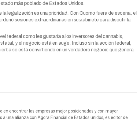
o estado más poblado de Estados Unidos.
 la legalización es una prioridad. Con Cuomo fuera de escena, el
denó sesiones extraordinarias en su gabinete para discutir la
el federal como les gustaría a los inversores del cannabis,
atal, y el negocio está en auge. Incluso sin la acción federal,
hierba se está convirtiendo en un verdadero negocio que genera
do en encontrar las empresas mejor posicionadas y con mayor
s a una alianza con Agora Financial de Estados unidos, es editor de