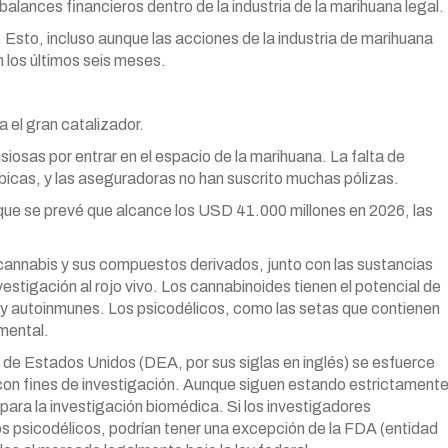
balances financieros dentro de la industria de la marihuana legal.
 Esto, incluso aunque las acciones de la industria de marihuana
 los últimos seis meses.
 el gran catalizador.
iosas por entrar en el espacio de la marihuana. La falta de
icas, y las aseguradoras no han suscrito muchas pólizas.
 que se prevé que alcance los USD 41.000 millones en 2026, las
l cannabis y sus compuestos derivados, junto con las sustancias
estigación al rojo vivo. Los cannabinoides tienen el potencial de
s y autoinmunes. Los psicodélicos, como las setas que contienen
 mental.
 de Estados Unidos (DEA, por sus siglas en inglés) se esfuerce
 con fines de investigación. Aunque siguen estando estrictament
para la investigación biomédica. Si los investigadores
os psicodélicos, podrían tener una excepción de la FDA (entidad