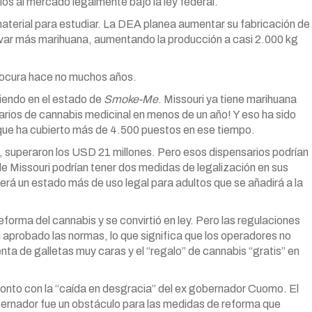
os al mercado legalmente bajo la ley federal.
material para estudiar. La DEA planea aumentar su fabricación de
ivar más marihuana, aumentando la producción a casi 2.000 kg
locura hace no muchos años.
iendo en el estado de
Smoke-Me
. Missouri ya tiene marihuana
arios de cannabis medicinal en menos de un año! Y eso ha sido
 que ha cubierto más de 4.500 puestos en ese tiempo.
, superaron los USD 21 millones. Pero esos dispensarios podrían
e Missouri podrían tener dos medidas de legalización en sus
erá un estado más de uso legal para adultos que se añadirá a la
forma del cannabis y se convirtió en ley. Pero las regulaciones
aprobado las normas, lo que significa que los operadores no
enta de galletas muy caras y el “regalo” de cannabis “gratis” en
onto con la “caída en desgracia” del ex gobernador Cuomo. El
ernador fue un obstáculo para las medidas de reforma que