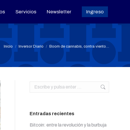
os
os
Servicios
Servicios
Newsletter
Newsletter
Ingreso
Ingreso
Estás aquí:
Inicio
Inversor Diario
Boom de cannabis, contra viento…
Buscar:
Entradas recientes
Bitcoin: entre la revolución y la burbuja