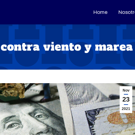
Home
Home
Nosotr
Nosotr
 contra viento y marea
Nov
23
2021