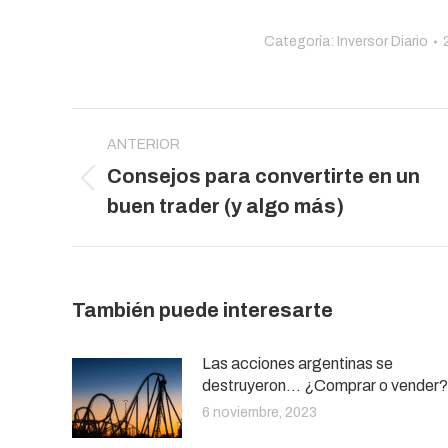
Categoría:
Inversor Diario
Navegación
entre
ANTERIOR
Consejos para convertirte en un
publicaciones
Publicación
buen trader (y algo más)
anterior:
También puede interesarte
Las acciones argentinas se
destruyeron… ¿Comprar o vender?
6 noviembre, 2023