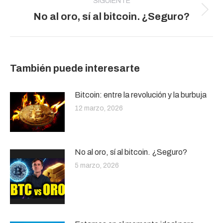
SIGUIENTE
Publicación
No al oro, sí al bitcoin. ¿Seguro?
siguiente:
También puede interesarte
Bitcoin: entre la revolución y la burbuja
12 marzo, 2026
No al oro, sí al bitcoin. ¿Seguro?
5 marzo, 2026