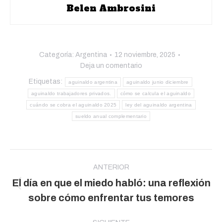
Belen Ambrosini
Categoría:
Argentina
12 noviembre, 2025
Deja un comentario
Etiquetas:
aguinaldo argentina
aguinaldo junio diciembre
aguinaldo trabajadores privados.
cómo se calcula el aguinaldo
cuándo se cobra el aguinaldo 2025
ley del aguinaldo argentina
sueldo anual complementario
Navegación
entre
ANTERIOR
El día en que el miedo habló: una reflexión
publicaciones
Publicación
sobre cómo enfrentar tus temores
anterior: