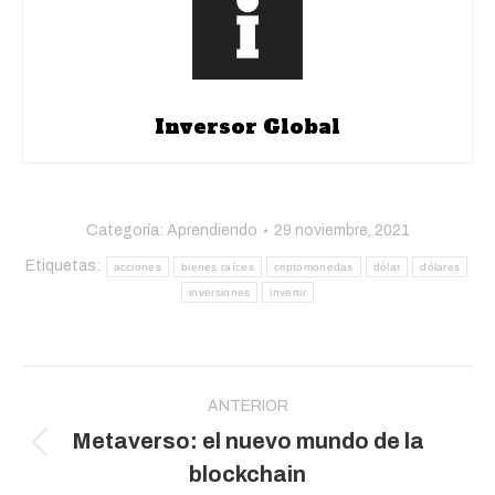
Inversor Global
Categoría:
Aprendiendo
29 noviembre, 2021
Etiquetas:
acciones
bienes raíces
criptomonedas
dólar
dólares
inversiones
invertir
Navegación
entre
ANTERIOR
Metaverso: el nuevo mundo de la
publicaciones
Publicación
blockchain
anterior: