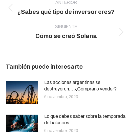
entre
ANTERIOR
Publicación
¿Sabes qué tipo de inversor eres?
publicaciones
anterior:
SIGUIENTE
Publicación
Cómo se creó Solana
siguiente:
También puede interesarte
Las acciones argentinas se
destruyeron… ¿Comprar o vender?
6 noviembre, 2023
Lo que debes saber sobre la temporada
de balances
6 noviembre, 2023