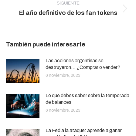
SIGUIENTE
Publicación
El año definitivo de los fan tokens
siguiente:
También puede interesarte
Las acciones argentinas se
destruyeron… ¿Comprar o vender?
6 noviembre, 2023
Lo que debes saber sobre la temporada
de balances
6 noviembre, 2023
La Fed a la ataque: aprende a ganar