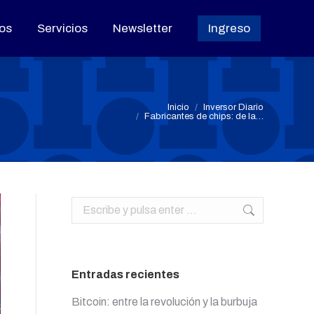
os
os
Servicios
Servicios
Newsletter
Newsletter
Ingreso
Ingreso
Estás aquí:
Inicio
Inversor Diario
Fabricantes de chips: de la…
Buscar:
Entradas recientes
Bitcoin: entre la revolución y la burbuja