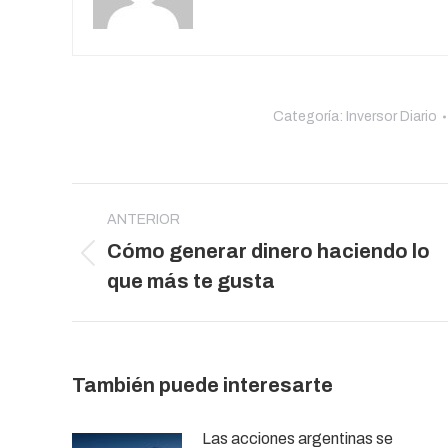
Categoría:
Inversor Diario
Navegación
entre
ANTERIOR
Cómo generar dinero haciendo lo
publicaciones
Publicación
que más te gusta
anterior:
También puede interesarte
Las acciones argentinas se