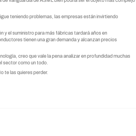
ía de vanguardia de ASML bien podría ser el objeto más complejo
gue teniendo problemas, las empresas están invirtiendo
ón y el suministro para más fábricas tardará años en
onductores tienen una gran demanda y alcanzan precios
cnología, creo que vale la pena analizar en profundidad muchas
el sector como un todo.
 te las quieres perder.