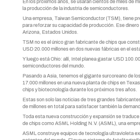
En los próximos años, se usarán cientos de miles de mi
la producción de la industria de semiconductores.
Una empresa, Taiwan Semiconductor (TSM), tiene prev
para reforzar su capacidad de producción. Ese dinero 
Arizona, Estados Unidos.
TSM no es el único gran fabricante de chips que constr
USD 20.000 millones en dos nuevas fábricas en el est
Y luego está Ohio: allí, Intel planea gastar USD 100.0
semiconductores del mundo.
Pasando a Asia, tenemos el gigante surcoreano de l
17.000 millones en una nueva planta de chips en Texa
chips y biotecnología durante los próximos tres años.
Estas son solo las noticias de tres grandes fabrican
de millones en total para satisfacer también la demand
Toda esta nueva construcción y expansión se traduce
de chips como ASML Holding N.V. (ASML), una empr
ASML construye equipos de tecnología ultravioleta ex