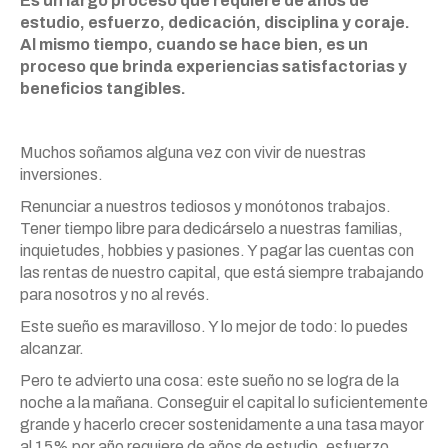
Es un largo proceso que requiere de años de
estudio, esfuerzo, dedicación, disciplina y coraje.
Al mismo tiempo, cuando se hace bien, es un
proceso que brinda experiencias satisfactorias y
beneficios tangibles.
Muchos soñamos alguna vez con vivir de nuestras
inversiones.
Renunciar a nuestros tediosos y monótonos trabajos.
Tener tiempo libre para dedicárselo a nuestras familias,
inquietudes, hobbies y pasiones. Y pagar las cuentas con
las rentas de nuestro capital, que está siempre trabajando
para nosotros y no al revés.
Este sueño es maravilloso. Y lo mejor de todo: lo puedes
alcanzar.
Pero te advierto una cosa: este sueño no se logra de la
noche a la mañana. Conseguir el capital lo suficientemente
grande y hacerlo crecer sostenidamente a una tasa mayor
al 15% por año requiere de años de estudio, esfuerzo,