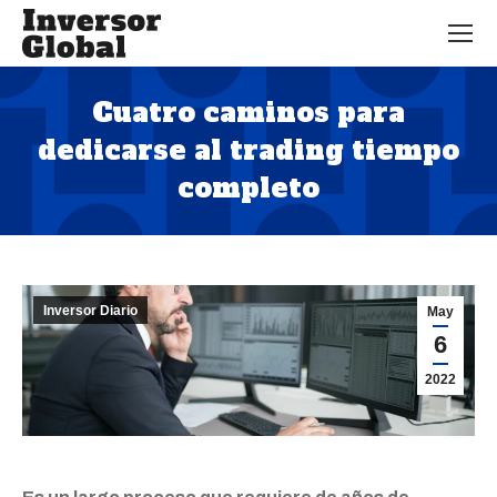
Cuatro caminos para
dedicarse al trading tiempo
completo
Estás aquí:
Inversor Diario
May
6
2022