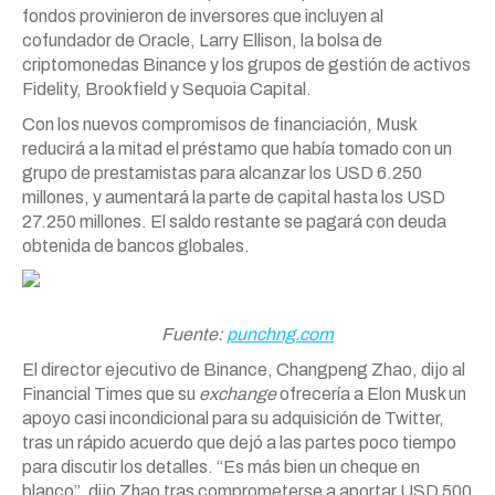
fondos provinieron de inversores que incluyen al
cofundador de Oracle, Larry Ellison, la bolsa de
criptomonedas Binance y los grupos de gestión de activos
Fidelity, Brookfield y Sequoia Capital.
Con los nuevos compromisos de financiación, Musk
reducirá a la mitad el préstamo que había tomado con un
grupo de prestamistas para alcanzar los USD 6.250
millones, y aumentará la parte de capital hasta los USD
27.250 millones. El saldo restante se pagará con deuda
obtenida de bancos globales.
Fuente:
punchng.com
El director ejecutivo de Binance, Changpeng Zhao, dijo al
Financial Times que su
exchange
ofrecería a Elon Musk un
apoyo casi incondicional para su adquisición de Twitter,
tras un rápido acuerdo que dejó a las partes poco tiempo
para discutir los detalles. “Es más bien un cheque en
blanco”, dijo Zhao tras comprometerse a aportar USD 500