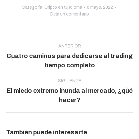
Categoría:
Cripto en tu Idioma
6 mayo, 2022
Deja un comentario
Navegación
entre
ANTERIOR
Cuatro caminos para dedicarse al trading
publicaciones
Publicación
tiempo completo
anterior:
SIGUIENTE
El miedo extremo inunda al mercado, ¿qué
Publicación
hacer?
siguiente:
También puede interesarte